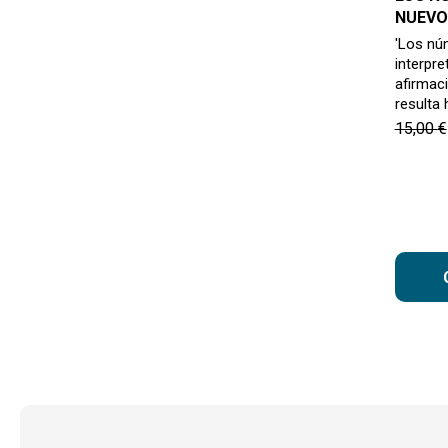
NUEVO
'Los nú
interpret
afirmac
resulta
15,00
€