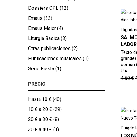
Dossiers CPL
(12)
Emaús
(33)
Emaús Maior
(4)
Lligadas
SALMO
Liturgia Básica
(3)
LABOR
Otras publicaciones
(2)
Texto de
grande)
Publicaciones musicales
(1)
común (e
Serie Fiesta
(1)
Una…
4,50
€
PRECIO
Hasta 10 €
(40)
10 € a 20 €
(29)
20 € a 30 €
(8)
Puigdol
30 € a 40 €
(1)
LOS N