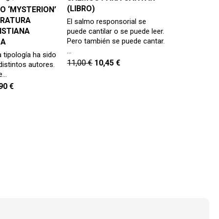
(LIBRO)
O ‘MYSTERION’
ERATURA
El salmo responsorial se
ISTIANA
puede cantilar o se puede leer.
Pero también se puede cantar.
 A
…
a tipología ha sido
11,00
€
10,45
€
distintos autores.
e…
,90
€