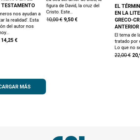
 TESTAMENTO
figura de David, la cruz del
EL TÉRMIN
Cristo. Este…
EN LA LIT
meros nos ayudan a
10,00
€
9,50
€
GRECO-CR
ar la realidad'. Esta
ión del autor nos
ANTERIOR
 hoy…
El tema de l
14,25
€
tratado por 
Lo que no s
22,00
€
20
CARGAR MÁS