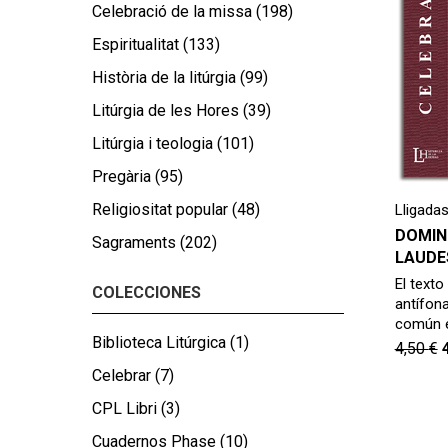
Celebració de la missa
(198)
Espiritualitat
(133)
Història de la litúrgia
(99)
Litúrgia de les Hores
(39)
Litúrgia i teologia
(101)
Pregària
(95)
Religiositat popular
(48)
Lligadas
DOMIN
Sagraments
(202)
LAUDE
El texto
COLECCIONES
antífon
común e
Biblioteca Litúrgica
(1)
4,50
€
Celebrar
(7)
CPL Libri
(3)
Cuadernos Phase
(10)