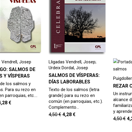
 Vendrell, Josep
Lligadas Vendrell, Josep;
Urdeix Dordal, Josep
GO: SALMOS DE
SALMOS DE VÍSPERAS:
S Y VÍSPERAS
Puigdolle
DÍAS LABORABLES
 de los salmos y
REZAR 
as. Para su rezo en
Texto de los salmos (letra
Un instru
n parroquias, etc.…
grande) para su rezo en
alcance d
común (en parroquias, etc.).
4,28
€
familiari
Complemento…
y aprende
4,50
€
4,28
€
4,50
€
4