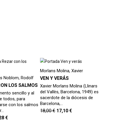
Morlans Molina, Xavier
rs Noblom, Rodolf
VEN Y VERÁS
CON LOS SALMOS
Xavier Morlans Molina (Llinars
del Vallès, Barcelona, 1949) es
mento sencillo y al
sacerdote de la diócesis de
e todos, para
Barcelona,…
zarse con los salmos
r…
18,00
€
17,10
€
,28
€