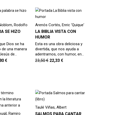
 Noblom, Rodolfo
Arenós Cortés, Enric 'Quique'
A SE HIZO
LA BIBLIA VISTA CON
HUMOR
 que Dios se ha
Esta es una obra deliciosa y
o de una manera
divertida, que nos ayuda a
 Jesús de…
adentrarnos, con humor, en…
,80
€
23,50
€
22,33
€
Taulé Viñas, Albert
ugil, Ramiro
SALMOS PARA CANTAR