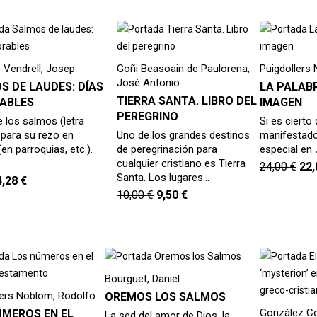
 Vendrell, Josep
Goñi Beasoain de Paulorena,
Puigdollers
José Antonio
S DE LAUDES: DÍAS
LA PALABR
TIERRA SANTA. LIBRO DEL
ABLES
IMAGEN
PEREGRINO
 los salmos (letra
Si es cierto
 para su rezo en
Uno de los grandes destinos
manifestad
n parroquias, etc.).
de peregrinación para
especial en
cualquier cristiano es Tierra
24,00
€
22
Santa. Los lugares…
4,28
€
10,00
€
9,50
€
Bourguet, Daniel
lers Noblom, Rodolfo
OREMOS LOS SALMOS
González Co
ÚMEROS EN EL
La sed del amor de Dios, la