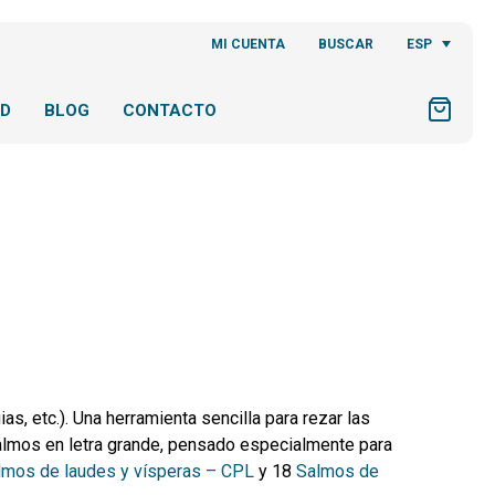
ESP
MI CUENTA
BUSCAR
AD
BLOG
CONTACTO
as, etc.).
Una herramienta sencilla para rezar las
 salmos en letra grande, pensado especialmente para
lmos de laudes y vísperas – CPL
y 18
Salmos de