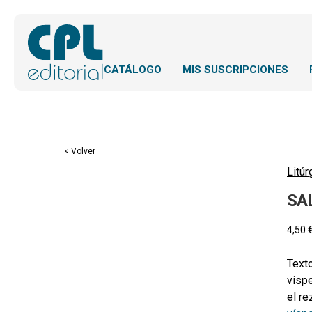
CATÁLOGO
MIS SUSCRIPCIONES
< Volver
Litúr
SA
4,50
Texto
víspe
el r