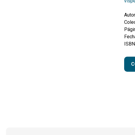
vísp
Autor
Colec
Pági
Fecha
ISBN
C