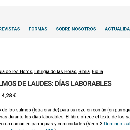
REVISTAS
FORMAS
SOBRE NOSOTROS
ACTUALID
gia de les Hores
,
Liturgia de las Horas
,
Bíblia
,
Biblia
LMOS DE LAUDES: DÍAS LABORABLES
4,28
€
€
 de los salmos (letra grande) para su rezo en común (en parroqui
ras durante los días laborables. El libro ofrece el texto de los
ezo en común en parroquias y comunidades
(Ver n. 3
Domingo: sa