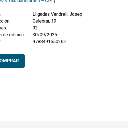
eras: días laborables – CPL
).
:
Lligadas Vendrell, Josep
ción:
Celebrar, 19
nas:
92
 de edición:
30/09/2025
:
9788491650263
OMPRAR