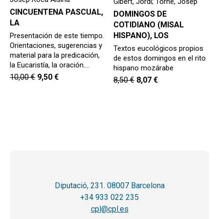
Gibert, Jordi; Torné, Josep
CINCUENTENA PASCUAL,
DOMINGOS DE
LA
COTIDIANO (MISAL
HISPANO), LOS
Presentación de este tiempo.
Orientaciones, sugerencias y
Textos eucológicos propios
material para la predicación,
de estos domingos en el rito
la Eucaristía, la oración.…
hispano mozárabe
10,00
€
9,50
€
8,50
€
8,07
€
Diputació, 231. 08007 Barcelona
+34 933 022 235
cpl@cpl.es