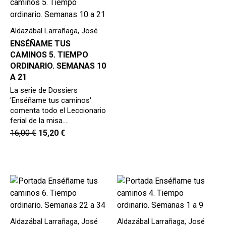
hijo
MI CUENTA
BUSCAR
Aldazábal Larrañaga, José
ENSÉÑAME TUS
CAT
CAMINOS 5. TIEMPO
ORDINARIO. SEMANAS 10
ESP
A 21
La serie de Dossiers
'Enséñame tus caminos'
comenta todo el Leccionario
ferial de la misa.…
16,00
€
15,20
€
Aldazábal Larrañaga, José
Aldazábal Larrañaga, José