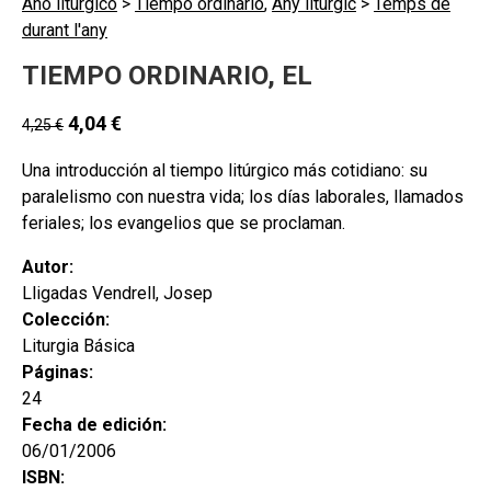
Año litúrgico
>
Tiempo ordinario
,
Any litúrgic
>
Temps de
durant l'any
TIEMPO ORDINARIO, EL
4,04
€
4,25
€
Una introducción al tiempo litúrgico más cotidiano: su
paralelismo con nuestra vida; los días laborales, llamados
feriales; los evangelios que se proclaman.
Autor:
Lligadas Vendrell, Josep
Colección:
Liturgia Básica
Páginas:
24
Fecha de edición:
06/01/2006
ISBN: