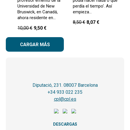
profesor emérito de la
podía hacer nada o que
Universidad de New
perdía el tiempo'. Así
Bruswick, en Canadá,
empieza…
ahora residente en…
8,50
€
8,07
€
10,00
€
9,50
€
CARGAR MÁS
Diputació, 231. 08007 Barcelona
+34 933 022 235
cpl@cpl.es
DESCARGAS