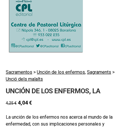
hijo
MI CUENTA
BUSCAR
CAT
ESP
Sacramentos
>
Unción de los enfermos
,
Sagraments
>
Unció dels malalts
UNCIÓN DE LOS ENFERMOS, LA
4,04
€
4,25
€
La unción de los enfermos nos acerca al mundo de la
enfermedad, con sus implicaciones personales y