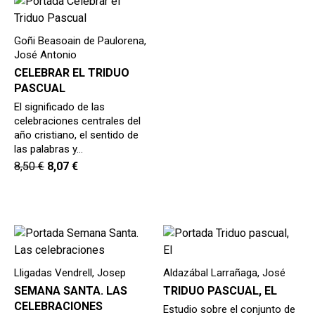
hijo
MI CUENTA
BUSCAR
Goñi Beasoain de Paulorena,
José Antonio
CAT
CELEBRAR EL TRIDUO
PASCUAL
ESP
El significado de las
celebraciones centrales del
año cristiano, el sentido de
las palabras y…
8,50
€
8,07
€
Lligadas Vendrell, Josep
Aldazábal Larrañaga, José
SEMANA SANTA. LAS
TRIDUO PASCUAL, EL
CELEBRACIONES
Estudio sobre el conjunto de