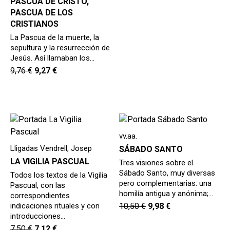
PASCUA DE CRISTO,
PASCUA DE LOS
CRISTIANOS
La Pascua de la muerte, la
sepultura y la resurrección de
Jesús. Así llamaban los…
9,76
€
9,27
€
vv.aa.
Lligadas Vendrell, Josep
SÁBADO SANTO
LA VIGILIA PASCUAL
Tres visiones sobre el
Sábado Santo, muy diversas
Todos los textos de la Vigilia
pero complementarias: una
Pascual, con las
homilía antigua y anónima;…
correspondientes
indicaciones rituales y con
10,50
€
9,98
€
introducciones…
7,50
€
7,12
€