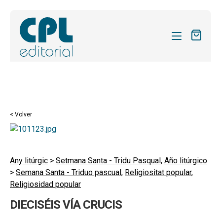
CATÁLOGO
MIS SUSCRIPCIONES
Expandi
REVISTAS
< Volver
el
FORMAS
menú
hijo
Expandi
SOBRE NOSOTROS
el
Any litúrgic
>
Setmana Santa - Tridu Pasqual
,
Año litúrgico
Expandi
ACTUALIDAD
>
Semana Santa - Triduo pascual
,
Religiositat popular
,
menú
el
Religiosidad popular
hijo
Expandi
BLOG
menú
el
DIECISÉIS VÍA CRUCIS
hijo
CONTACTO
menú