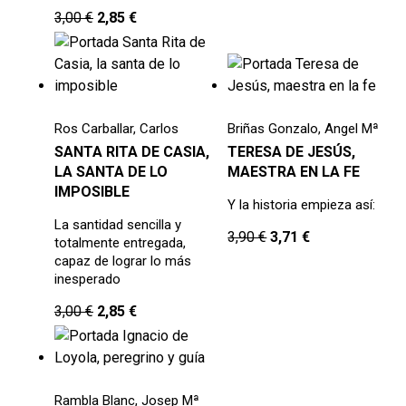
3,00
€
2,85
€
Ros Carballar, Carlos
Briñas Gonzalo, Angel Mª
SANTA RITA DE CASIA,
TERESA DE JESÚS,
LA SANTA DE LO
MAESTRA EN LA FE
IMPOSIBLE
Y la historia empieza así:
La santidad sencilla y
3,90
€
3,71
€
totalmente entregada,
capaz de lograr lo más
inesperado
3,00
€
2,85
€
Rambla Blanc, Josep Mª