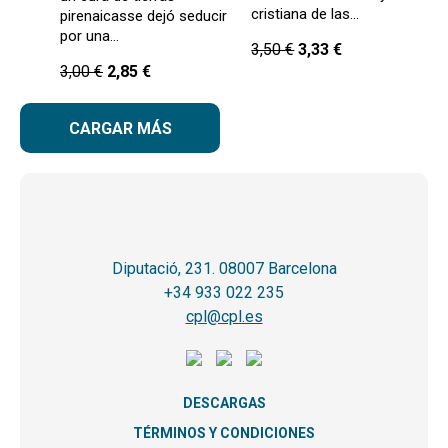
cristiana de las…
pirenaicasse dejó seducir
por una…
3,50
€
3,33
€
3,00
€
2,85
€
CARGAR MÁS
Diputació, 231. 08007 Barcelona
+34 933 022 235
cpl@cpl.es
DESCARGAS
TÉRMINOS Y CONDICIONES