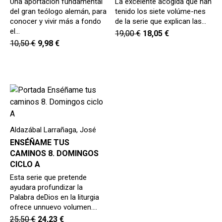
Una aportación fundamental
La excelente acogida que han
del gran teólogo alemán, para
tenido los siete volúme-nes
conocer y vivir más a fondo
de la serie que explican las…
el…
19,00
€
18,05
€
10,50
€
9,98
€
Aldazábal Larrañaga, José
ENSÉÑAME TUS
CAMINOS 8. DOMINGOS
CICLO A
Esta serie que pretende
ayudara profundizar la
Palabra deDios en la liturgia
ofrece unnuevo volumen.…
25,50
€
24,23
€