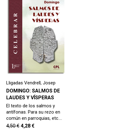
hijo
MI CUENTA
BUSCAR
CAT
ESP
Lligadas Vendrell, Josep
DOMINGO: SALMOS DE
LAUDES Y VÍSPERAS
El texto de los salmos y
antífonas. Para su rezo en
común en parroquias, etc.…
4,50
€
4,28
€