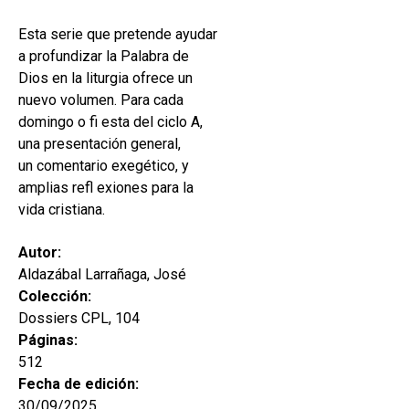
hijo
MI CUENTA
Esta serie que pretende ayudar
BUSCAR
a profundizar la Palabra de
Dios en la liturgia ofrece un
CAT
nuevo volumen. Para cada
domingo o fi esta del ciclo A,
ESP
una presentación general,
un comentario exegético, y
amplias refl exiones para la
vida cristiana.
Autor:
Aldazábal Larrañaga, José
Colección:
Dossiers CPL, 104
Páginas:
512
Fecha de edición:
30/09/2025