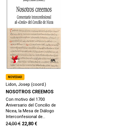
hijo
MI CUENTA
BUSCAR
CAT
ESP
NOVEDAD
Lidon, Josep (coord.)
NOSOTROS CREEMOS
Con motivo del 1700
Aniversario del Concilio de
Nicea, la Mesa de Diálogo
Interconfesional de…
24,00
€
22,80
€