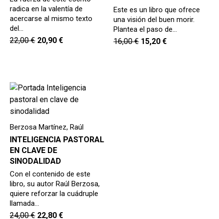
radica en la valentía de
Este es un libro que ofrece
acercarse al mismo texto
una visión del buen morir.
del…
Plantea el paso de…
22,00
€
20,90
€
16,00
€
15,20
€
Berzosa Martínez, Raúl
INTELIGENCIA PASTORAL
EN CLAVE DE
SINODALIDAD
Con el contenido de este
libro, su autor Raúl Berzosa,
quiere reforzar la cuádruple
llamada…
24,00
€
22,80
€