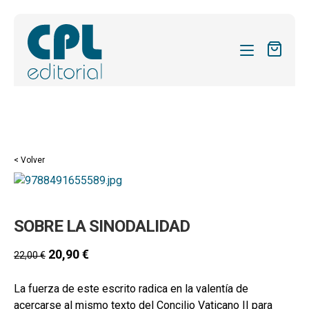
CATÁLOGO
MIS SUSCRIPCIONES
Expandi
REVISTAS
< Volver
el
FORMAS
menú
hijo
Expandi
SOBRE NOSOTROS
SOBRE LA SINODALIDAD
el
Expandi
ACTUALIDAD
menú
el
20,90
€
22,00
€
hijo
Expandi
BLOG
menú
el
hijo
La fuerza de este escrito radica en la valentía de
CONTACTO
menú
acercarse al mismo texto del Concilio Vaticano II para