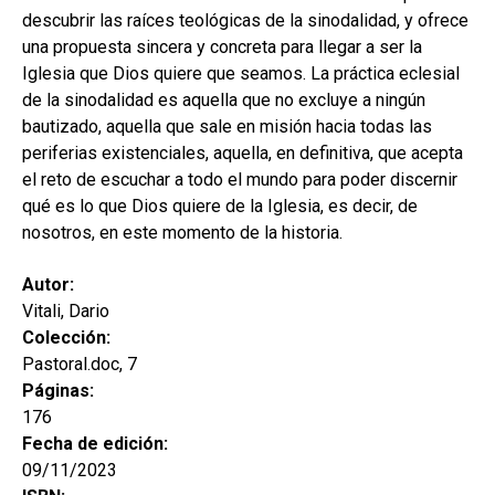
hijo
MI CUENTA
descubrir las raíces teológicas de la sinodalidad, y ofrece
una propuesta sincera y concreta para llegar a ser la
BUSCAR
Iglesia que Dios quiere que seamos. La práctica eclesial
de la sinodalidad es aquella que no excluye a ningún
CAT
bautizado, aquella que sale en misión hacia todas las
ESP
periferias existenciales, aquella, en definitiva, que acepta
el reto de escuchar a todo el mundo para poder discernir
qué es lo que Dios quiere de la Iglesia, es decir, de
nosotros, en este momento de la historia.
Autor:
Vitali, Dario
Colección:
Pastoral.doc, 7
Páginas:
176
Fecha de edición:
09/11/2023