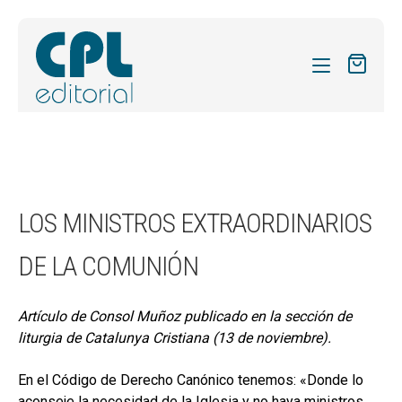
CATÁLOGO
MIS SUSCRIPCIONES
Expandi
REVISTAS
LOS MINISTROS EXTRAORDINARIOS
el
FORMAS
menú
DE LA COMUNIÓN
hijo
Expandi
SOBRE NOSOTROS
el
Expandi
ACTUALIDAD
menú
Artículo de Consol Muñoz publicado en la sección de
el
hijo
liturgia de Catalunya Cristiana (13 de noviembre).
Expandi
BLOG
menú
el
hijo
En el Código de Derecho Canónico tenemos: «Donde lo
CONTACTO
menú
aconseje la necesidad de la Iglesia y no haya ministros,