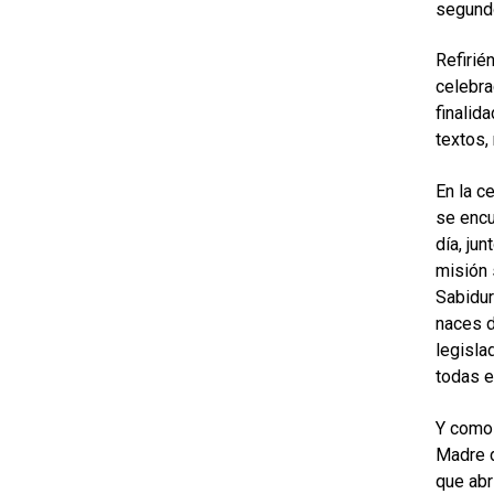
segundo
Refirié
celebra
finalid
textos,
En la c
se encu
día, ju
misión 
Sabidur
naces d
legisla
todas e
Y como 
Madre d
que abr