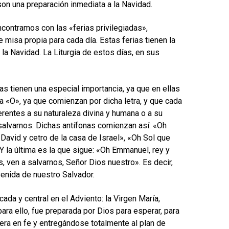
son una preparación inmediata a la Navidad.
ncontramos con las «ferias privilegiadas»,
misa propia para cada día. Estas ferias tienen la
la Navidad. La Liturgia de estos días, en sus
ias tienen una especial importancia, ya que en ellas
 «O», ya que comienzan por dicha letra, y que cada
erentes a su naturaleza divina y humana o a su
 salvarnos. Dichas antífonas comienzan así: «Oh
David y cetro de la casa de Israel», «Oh Sol que
 la última es la que sigue: «Oh Emmanuel, rey y
, ven a salvarnos, Señor Dios nuestro». Es decir,
venida de nuestro Salvador.
da y central en el Adviento: la Virgen María,
para ello, fue preparada por Dios para esperar, para
pera en fe y entregándose totalmente al plan de