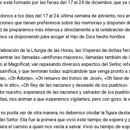
 está formado por las ferias del 17 al 24 de diciembre, que ya 
ndonos a los días del 17 al 24, última semana de adviento, nos e
ciones que tienen preferencia sobre las memorias y disponen de 
ad de prepararnos más intensa y directamente a la celebración de 
 nos va disponiendo para acoger al Hijo de Dios hecho hombre.
elebración de la Liturgia de las Horas, las Vísperas de dichas fer
entran las llamadas «antífonas mayores», llamadas también de la
nto al Magníficat, van repasando diversos aspectos del Señor, ref
salvífica, y que terminan todas suplicándole que venga pronto a
ía», «Oh Adonai», «Oh renuevo del tronco de Jesé», «Oh llave de 
e lo alto», «Oh Rey de las naciones y deseado de los pueblos». Y
dor nuestro, esperanza de las naciones y salvador de los pueblos
llas, nos animan a que esperemos vigilantes, pero con gozo, la 
no podía ser de otra manera, no debemos olvidar la figura destaca
el Señor. Ella fue la primera que vivió este tiempo de espera y, 
iera el camino a quien nos venía a salvar. Vivió su tiempo de es