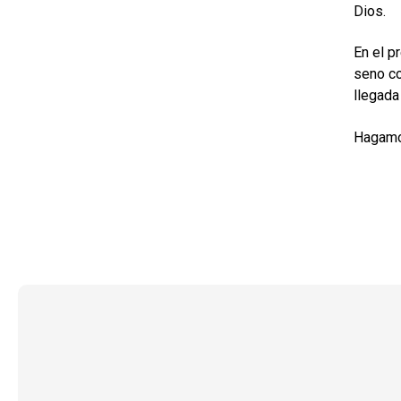
Dios.
En el p
seno co
llegada
Hagamos