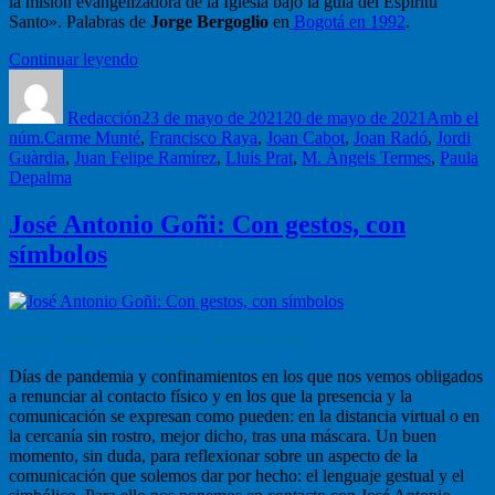
la misión evangelizadora de la Iglesia bajo la guía del Espíritu
Santo». Palabras de
Jorge Bergoglio
en
Bogotá en 1992
.
“Hagamos
Continuar leyendo
Autor
Iglesia”
Publicado
Categoría
el
Redacción
23 de mayo de 2021
20 de mayo de 2021
Amb el
Etiquetas
núm.
Carme Munté
,
Francisco Raya
,
Joan Cabot
,
Joan Radó
,
Jordi
Guàrdia
,
Juan Felipe Ramírez
,
Lluís Prat
,
M. Àngels Termes
,
Paula
Depalma
José Antonio Goñi: Con gestos, con
símbolos
Mercè Solé entrevista a José Antonio Goñi.
Días de pandemia y confinamientos en los que nos vemos obligados
a renunciar al contacto físico y en los que la presencia y la
comunicación se expresan como pueden: en la distancia virtual o en
la cercanía sin rostro, mejor dicho, tras una máscara. Un buen
momento, sin duda, para reflexionar sobre un aspecto de la
comunicación que solemos dar por hecho: el lenguaje gestual y el