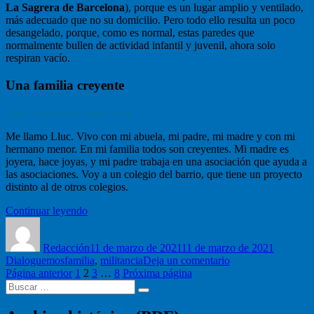
La Sagrera de Barcelona
), porque es un lugar amplio y ventilado,
más adecuado que no su domicilio. Pero todo ello resulta un poco
desangelado, porque, como es normal, estas paredes que
normalmente bullen de actividad infantil y juvenil, ahora solo
respiran vacío.
Una familia creyente
Lluc, cuéntanos quien eres
Me llamo Lluc. Vivo con mi abuela, mi padre, mi madre y con mi
hermano menor. En mi familia todos son creyentes. Mi madre es
joyera, hace joyas, y mi padre trabaja en una asociación que ayuda a
las asociaciones. Voy a un colegio del barrio, que tiene un proyecto
distinto al de otros colegios.
“Lluc
Continuar leyendo
Autor
Aragón:
Publicado
Categorí
«He
el
Redacción
aprendido
11 de marzo de 2021
11 de marzo de 2021
Etiquetas
en
Dialoguemos
familia
mucho
,
militancia
Deja un comentario
Navegación
Página
Página
Página
Página
Lluc
Página anterior
1
2
sobre
3
…
8
Próxima página
Buscar
Aragón:
Jesús
de
Buscar
por:
«He
y
entradas
aprendido
sus