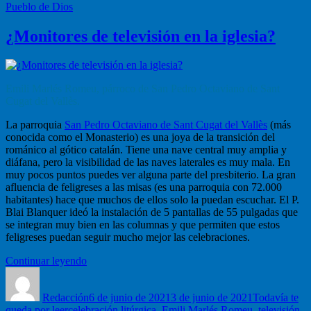
Pueblo de Dios
¿Monitores de televisión en la iglesia?
Emili Marlés Romeu, párroco de San Pedro Octaviano de Sant
Cugat del Vallès.
La parroquia
San Pedro Octaviano de Sant Cugat del Vallès
(más
conocida como el Monasterio) es una joya de la transición del
románico al gótico catalán. Tiene una nave central muy amplia y
diáfana, pero la visibilidad de las naves laterales es muy mala. En
muy pocos puntos puedes ver alguna parte del presbiterio. La gran
afluencia de feligreses a las misas (es una parroquia con 72.000
habitantes) hace que muchos de ellos solo la puedan escuchar. El P.
Blai Blanquer ideó la instalación de 5 pantallas de 55 pulgadas que
se integran muy bien en las columnas y que permiten que estos
feligreses puedan seguir mucho mejor las celebraciones.
“¿Monitores
Continuar leyendo
Autor
de
Publicado
Categorías
televisión
el
Redacción
en
6 de junio de 2021
3 de junio de 2021
Todavía te
Etiquetas
queda por leer
celebración litúrgica
la
,
Emili Marlés Romeu
,
televisión