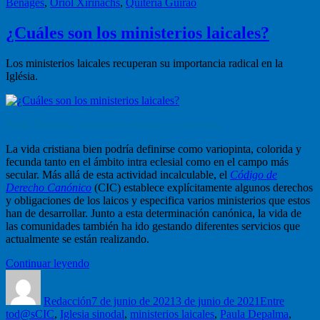
Benages
,
Oriol Xirinachs
,
Quiteria Guirao
¿Cuáles son los ministerios laicales?
Los ministerios laicales recuperan su importancia radical en la
Iglésia.
Paula Depalma, doctora en teologia y profesora.
La vida cristiana bien podría definirse como variopinta, colorida y
fecunda tanto en el ámbito intra eclesial como en el campo más
secular. Más allá de esta actividad incalculable, el
Código de
Derecho Canónico
(CIC) establece explícitamente algunos derechos
y obligaciones de los laicos y especifica varios ministerios que estos
han de desarrollar. Junto a esta determinación canónica, la vida de
las comunidades también ha ido gestando diferentes servicios que
actualmente se están realizando.
“¿Cuáles
Continuar leyendo
Autor
son
Publicado
Categorías
los
el
Redacción
ministerios
7 de junio de 2021
3 de junio de 2021
Entre
Etiquetas
tod@s
CIC
,
Iglesia sinodal
laicales?”
,
ministerios laicales
,
Paula Depalma
,