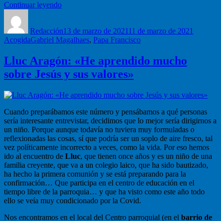
“La
Continuar leyendo
Autor
familia,
Publicado
Categorí
Iglesia
el
Redacción
doméstica”
13 de marzo de 2021
11 de marzo de 2021
Etiquetas
Acogida
Gabriel Magalhaes
,
Papa Francisco
Lluc Aragón: «He aprendido mucho
sobre Jesús y sus valores»
Cuando preparábamos este número y pensábamos a qué personas
sería interesante entrevistar, decidimos que lo mejor sería dirigirnos a
un niño. Porque aunque todavía no tuviera muy formuladas o
reflexionadas las cosas, sí que podría ser un soplo de aire fresco, tal
vez políticamente incorrecto a veces, como la vida. Por eso hemos
ido al encuentro de
Lluc
, que tienen once años y es un niño de una
familia creyente, que va a un colegio laico, que ha sido bautizado,
ha hecho la primera comunión y se está preparando para la
confirmación… Que participa en el centro de educación en el
tiempo libre de la parroquia… y que ha visto como este año todo
ello se veía muy condicionado por la Covid.
Nos encontramos en el local del Centro parroquial (en el
barrio de