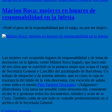
iglesia?”
Màrion Roca: mujeres en lugares de
responsabilidad en la Iglesia
«Noté el peso de la responsabilidad por el cargo, no por ser mujer».
Entrevista de Carme Munté Margalef y fotografías de Antoni M. C.
Canal.
Las mujeres van ocupando lugares de responsabilidad y de toma de
decisiones en la Iglesia, como Màrion Roca Sagués, que hace más
de tres años que se convirtió en la primera mujer que ocupa el cargo
de Secretaria General y Canciller del arzobispado de Barcelona. Un
trabajo de despacho y de puertas adentro, que es como la caja de
resonancia del latido de la vida diocesana, con vocación de salida,
como indica el mismo
Plan Pastoral Diocesano
«¡Salgamos!»
(Barcelona). Una tarea tan sensible como desconocida, consistente
en dar fe y gestionar todos los documentos, trámites y actas de la
Curia. También cuida de que todo se custodie pertinentemente en el
archivo de la Secretaría General.
“Màrion
Continuar leyendo