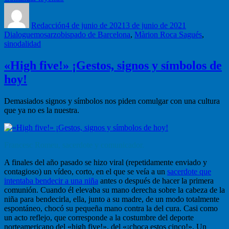
Autor
Roca:
Publicado
Categorías
mujeres
el
Redacción
en
4 de junio de 2021
3 de junio de 2021
Etiquetas
Dialoguemos
arzobispado de Barcelona
lugares
,
Màrion Roca Sagués
,
sinodalidad
de
responsabilidad
en
«High five!» ¡Gestos, signos y símbolos de
la
hoy!
Iglesia”
Demasiados signos y símbolos nos piden comulgar con una cultura
que ya no es la nuestra.
Francesc Romeu, sacerdote y comunicador.
A finales del año pasado se hizo viral (repetidamente enviado y
contagioso) un vídeo, corto, en el que se veía a un
sacerdote que
intentaba bendecir a una niña
antes o después de hacer la primera
comunión. Cuando él elevaba su mano derecha sobre la cabeza de la
niña para bendecirla, ella, junto a su madre, de un modo totalmente
espontáneo, chocó su pequeña mano contra la del cura. Casi como
un acto reflejo, que corresponde a la costumbre del deporte
norteamericano del «high five!», del «¡choca estos cinco!». Un