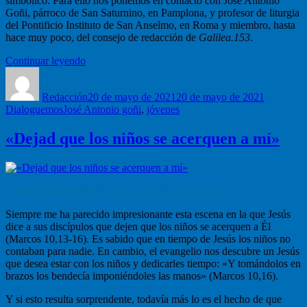
simbólico. Para ello nos ponemos en contacto con José Antonio
Goñi, párroco de San Saturnino, en Pamplona, y profesor de liturgia
del Pontificio Instituto de San Anselmo, en Roma y miembro, hasta
hace muy poco, del consejo de redacción de
Galilea.153
.
“José
Continuar leyendo
Autor
Antonio
Publicado
Categoría
Goñi:
el
Redacción
Con
20 de mayo de 2021
20 de mayo de 2021
Etiquetas
Dialoguemos
José Antonio goñi
gestos,
,
jóvenes
con
símbolos”
«Dejad que los niños se acerquen a mí»
Antoni Vadell Ferrer
, obispo auxiliar de Barcelona
Siempre me ha parecido impresionante esta escena en la que Jesús
dice a sus discípulos que dejen que los niños se acerquen a Él
(Marcos 10,13-16). Es sabido que en tiempo de Jesús los niños no
contaban para nadie. En cambio, el evangelio nos descubre un Jesús
que desea estar con los niños y dedicarles tiempo: «Y tomándolos en
brazos los bendecía imponiéndoles las manos» (Marcos 10,16).
Y si esto resulta sorprendente, todavía más lo es el hecho de que