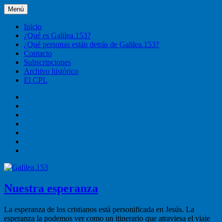
Ir
Menú
Liturgia, pastoral, vida cristiana
al
Galilea.153
contenido
Inicio
¿Qué es Galilea.153?
¿Qué personas están detrás de Galilea.153?
Contacto
Subscripciones
Archivo histórico
El CPL
Inicio
¿Qué
es
¿Qué
Galilea.153?
personas
Contacto
están
Subscripciones
detrás
Archivo
de
histórico
El
Galilea.153?
CPL
Nuestra esperanza
La esperanza de los cristianos está personificada en Jesús. La
esperanza la podemos ver como un itinerario que atraviesa el viaje