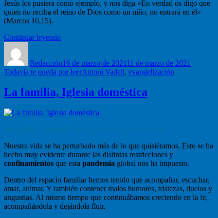
Jesús los pusiera como ejemplo, y nos diga «En verdad os digo que
quien no reciba el reino de Dios como un niño, no entrará en él»
(Marcos 10,15).
“«Dejad
Continuar leyendo
Autor
que
Publicado
Categorí
los
el
Redacción
niños
16 de marzo de 2021
11 de marzo de 2021
Etiquetas
Todavía te queda por leer
se
Antoni Vadell
,
evangelización
acerquen
a
La familia, Iglesia doméstica
mí»”
Anna-Bel Carbonell
, educadora y madre de familia
Nuestra vida se ha perturbado más de lo que quisiéramos. Esto se ha
hecho muy evidente durante las distintas restricciones y
confinamientos
que esta
pandemia
global nos ha impuesto.
Dentro del espacio familiar hemos tenido que acompañar, escuchar,
amar, animar. Y también contener malos humores, tristezas, duelos y
angustias. Al mismo tiempo que continuábamos creciendo en la fe,
acompañándola y dejándola fluir.