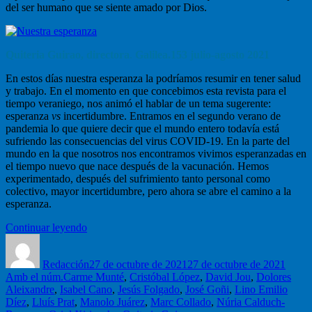
del ser humano que se siente amado por Dios.
Quiteria Guirao, directora
.
Galilea.153 julio-agosto 2021
En estos días nuestra esperanza la podríamos resumir en tener salud
y trabajo. En el momento en que concebimos esta revista para el
tiempo veraniego, nos animó el hablar de un tema sugerente:
esperanza
vs
incertidumbre. Entramos en el segundo verano de
pandemia lo que quiere decir que el mundo entero todavía está
sufriendo las consecuencias del virus COVID-19. En la parte del
mundo en la que nosotros nos encontramos vivimos esperanzadas en
el tiempo nuevo que nace después de la vacunación. Hemos
experimentado, después del sufrimiento tanto personal como
colectivo, mayor incertidumbre, pero ahora se abre el camino a la
esperanza.
“Nuestra
Continuar leyendo
Autor
esperanza”
Publicado
Categ
el
Redacción
27 de octubre de 2021
27 de octubre de 2021
Etiquetas
Amb el núm.
Carme Munté
,
Cristóbal López
,
David Jou
,
Dolores
Aleixandre
,
Isabel Cano
,
Jesús Folgado
,
José Goñi
,
Lino Emilio
Díez
,
Lluís Prat
,
Manolo Juárez
,
Marc Collado
,
Núria Calduch-