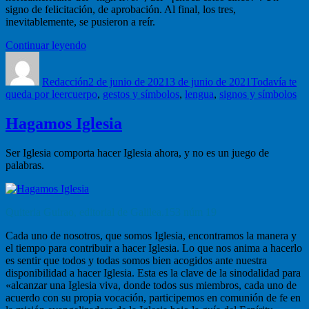
signo de felicitación, de aprobación. Al final, los tres,
inevitablemente, se pusieron a reír.
“«High
Continuar leyendo
Autor
five!»
Publicado
Categorías
¡Gestos,
el
Redacción
signos
2 de junio de 2021
3 de junio de 2021
Todavía te
Etiquetas
queda por leer
cuerpo
y
,
gestos y símbolos
,
lengua
,
signos y símbolos
símbolos
de
Hagamos Iglesia
hoy!”
Ser Iglesia comporta hacer Iglesia ahora, y no es un juego de
palabras.
Quiteria Guirao, editorial de Galilea.153 núm 19
Cada uno de nosotros, que somos Iglesia, encontramos la manera y
el tiempo para contribuir a hacer Iglesia. Lo que nos anima a hacerlo
es sentir que todos y todas somos bien acogidos ante nuestra
disponibilidad a hacer Iglesia. Esta es la clave de la sinodalidad para
«alcanzar una Iglesia viva, donde todos sus miembros, cada uno de
acuerdo con su propia vocación, participemos en comunión de fe en