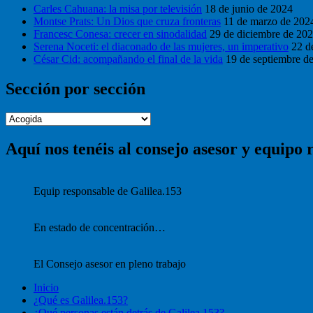
Carles Cahuana: la misa por televisión
18 de junio de 2024
Montse Prats: Un Dios que cruza fronteras
11 de marzo de 202
Francesc Conesa: crecer en sinodalidad
29 de diciembre de 20
Serena Noceti: el diaconado de las mujeres, un imperativo
22 d
César Cid: acompañando el final de la vida
19 de septiembre d
Sección por sección
Sección
por
sección
Aquí nos tenéis al consejo asesor y equipo 
Equip responsable de Galilea.153
En estado de concentración…
El Consejo asesor en pleno trabajo
Inicio
¿Qué es Galilea.153?
¿Qué personas están detrás de Galilea.153?