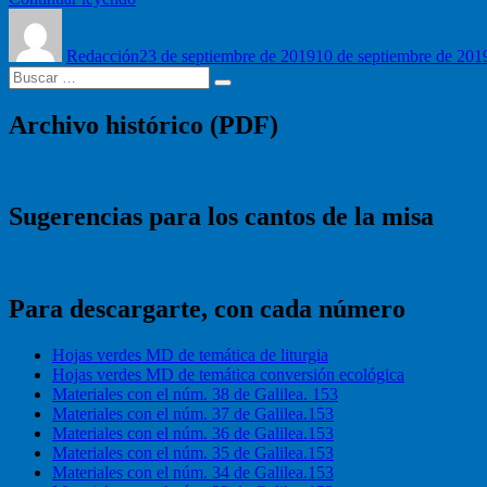
Autor
porque
Publicado
somos
el
Redacción
miembros”
23 de septiembre de 2019
10 de septiembre de 201
Buscar
Buscar
por:
Archivo histórico (PDF)
Sugerencias para los cantos de la misa
Para descargarte, con cada número
Hojas verdes MD de temática de liturgia
Hojas verdes MD de temática conversión ecológica
Materiales con el núm. 38 de Galilea. 153
Materiales con el núm. 37 de Galilea.153
Materiales con el núm. 36 de Galilea.153
Materiales con el núm. 35 de Galilea.153
Materiales con el núm. 34 de Galilea.153