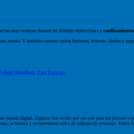
echo muy evidente durante las distintas restricciones y
confinamiento
ar, animar. Y también contener malos humores, tristezas, duelos y ang
as
Etiquetas
Gabriel Magalhaes
,
Papa Francisco
n mundo digital. Algunos han creído que era solo para los jóvenes o pa
ran, se forman y se entretienen miles de millones de personas. Todos lo