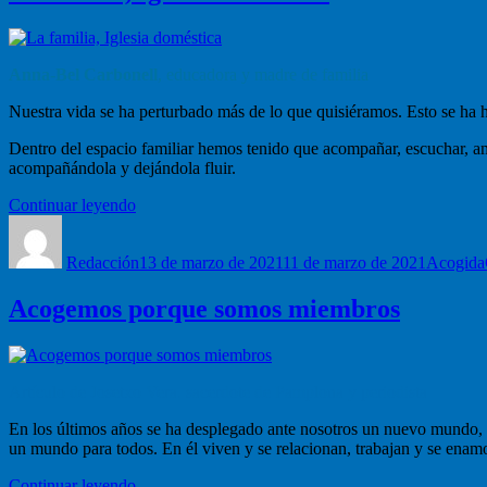
Anna-Bel Carbonell
, educadora y madre de familia
Nuestra vida se ha perturbado más de lo que quisiéramos. Esto se ha h
Dentro del espacio familiar hemos tenido que acompañar, escuchar, am
acompañándola y dejándola fluir.
“La
Continuar leyendo
Autor
familia,
Publicado
Categorí
Iglesia
el
Redacción
doméstica”
13 de marzo de 2021
11 de marzo de 2021
Acogida
Acogemos porque somos miembros
Artículo de Josetxo Vera, sacerdote de Pamplona y periodista
En los últimos años se ha desplegado ante nosotros un nuevo mundo, u
un mundo para todos. En él viven y se relacionan, trabajan y se enamo
“Acogemos
Continuar leyendo