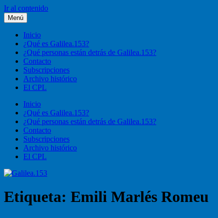
Ir al contenido
Menú
Galilea.153
Liturgia, pastoral, vida cristiana
Inicio
¿Qué es Galilea.153?
¿Qué personas están detrás de Galilea.153?
Contacto
Subscripciones
Archivo histórico
El CPL
Inicio
¿Qué es Galilea.153?
¿Qué personas están detrás de Galilea.153?
Contacto
Subscripciones
Archivo histórico
El CPL
Etiqueta:
Emili Marlés Romeu