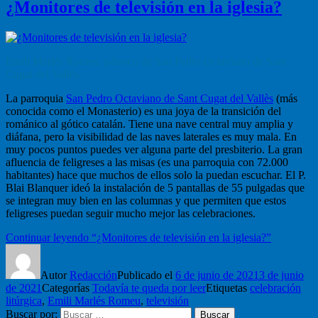
¿Monitores de televisión en la iglesia?
Emili Marlés Romeu, párroco de San Pedro Octaviano de Sant
Cugat del Vallès.
La parroquia
San Pedro Octaviano de Sant Cugat del Vallès
(más
conocida como el Monasterio) es una joya de la transición del
románico al gótico catalán. Tiene una nave central muy amplia y
diáfana, pero la visibilidad de las naves laterales es muy mala. En
muy pocos puntos puedes ver alguna parte del presbiterio. La gran
afluencia de feligreses a las misas (es una parroquia con 72.000
habitantes) hace que muchos de ellos solo la puedan escuchar. El P.
Blai Blanquer ideó la instalación de 5 pantallas de 55 pulgadas que
se integran muy bien en las columnas y que permiten que estos
feligreses puedan seguir mucho mejor las celebraciones.
Continuar leyendo
“¿Monitores de televisión en la iglesia?”
Autor
Redacción
Publicado el
6 de junio de 2021
3 de junio
de 2021
Categorías
Todavía te queda por leer
Etiquetas
celebración
litúrgica
,
Emili Marlés Romeu
,
televisión
Buscar por:
Buscar