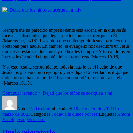
Antoni Vadell Ferrer
, obispo auxiliar de Barcelona
Siempre me ha parecido impresionante esta escena en la que Jesús
dice a sus discípulos que dejen que los niños se acerquen a Él
(Marcos 10,13-16). Es sabido que en tiempo de Jesús los niños no
contaban para nadie. En cambio, el evangelio nos descubre un Jesús
que desea estar con los niños y dedicarles tiempo: «Y tomándolos en
brazos los bendecía imponiéndoles las manos» (Marcos 10,16).
Y si esto resulta sorprendente, todavía más lo es el hecho de que
Jesús los pusiera como ejemplo, y nos diga «En verdad os digo que
quien no reciba el reino de Dios como un niño, no entrará en él»
(Marcos 10,15).
Continuar leyendo
“«Dejad que los niños se acerquen a mí»”
Autor
Redacción
Publicado el
16 de marzo de 2021
11 de
marzo de 2021
Categorías
Todavía te queda por leer
Etiquetas
Antoni
Vadell
,
evangelización
Duelo migratorio