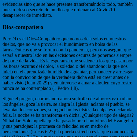
evidencias sino que se hace presente transformándolo todo, también
nuestro deseo secreto de un dios que ordenara al Covid-19
desaparecer de inmediato.
Dios-compañero
Pero él es el Dios-Compañero que no nos deja solos en nuestros
duelos, que no va a provocar el hundimiento en bolsa de las
farmacéuticas que se forran con la pandemia, pero nos asegura que
estará a nuestro lado en las decisiones oscuras de ponernos siempre
de parte de la vida. Es la esperanza que sostiene a los que pasan por
las horas oscuras del dolor, la soledad o del abandono; la que nos
inicia en el aprendizaje humilde de aguantar, permanecer y arriesgar,
con la convicción de que la verdadera dicha está en creer antes de
haber visto (Juan 20,29) y en atreverse a amar a alguien cuyo rostro
nunca se ha contemplado (1 Pedro 1,8).
Sigue el pregón, enarbolando ahora su trofeo de alborozos: exultan
los ángeles, goza la tierra, se alegra la Iglesia, aclama el pueblo, se
levantan los corazones, se regocijan los tristes, la culpa es declarada
feliz, la noche se ha transforma en dicha. ¿Cualquier tipo de alegría?
Ni hablar. Solo aquella que ha pasado por el antivirus del Evangelio
y sus paradojas: la promesa de felicidad es en medio de
persecuciones (Lucas 6,23); la puerta estrecha es la que conduce a la