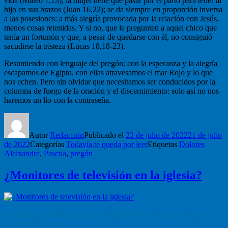
vida (Mateo 7,13); la mujer tiene que pasar por el parto para tener al
hijo en sus brazos (Juan 16,22); se da siempre en proporción inversa
a las posesiones: a más alegría provocada por la relación con Jesús,
menos cosas retenidas. Y si no, que le pregunten a aquel chico que
tenía un fortunón y que, a pesar de quedarse con él, no consiguió
sacudirse la tristeza (Lucas 18,18-23).
Resumiendo con lenguaje del pregón: con la esperanza y la alegría
escapamos de Egipto, con ellas atravesamos el mar Rojo y lo que
nos echen. Pero sin olvidar que necesitamos ser conducidos por la
columna de fuego de la oración y el discernimiento: solo así no nos
haremos un lío con la contraseña.
Autor
Redacción
Publicado el
22 de julio de 2022
21 de julio
de 2022
Categorías
Todavía te queda por leer
Etiquetas
Dolores
Aleixandre
,
Pascua
,
pregón
¿Monitores de televisión en la iglesia?
Emili Marlés Romeu, párroco de San Pedro Octaviano de Sant
Cugat del Vallès.