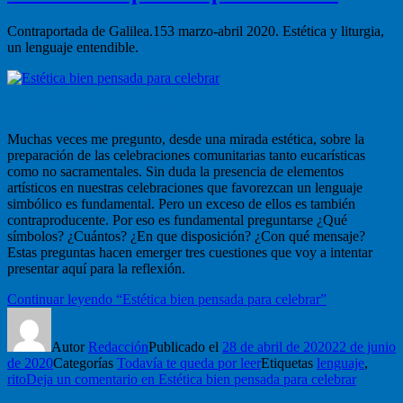
Contraportada de Galilea.153 marzo-abril 2020. Estética y liturgia,
un lenguaje entendible.
Silvia Martínez Cano, Madrid
Muchas veces me pregunto, desde una mirada estética, sobre la
preparación de las celebraciones comunitarias tanto eucarísticas
como no sacramentales. Sin duda la presencia de elementos
artísticos en nuestras celebraciones que favorezcan un lenguaje
simbólico es fundamental. Pero un exceso de ellos es también
contraproducente. Por eso es fundamental preguntarse ¿Qué
símbolos? ¿Cuántos? ¿En que disposición? ¿Con qué mensaje?
Estas preguntas hacen emerger tres cuestiones que voy a intentar
presentar aquí para la reflexión.
Continuar leyendo
“Estética bien pensada para celebrar”
Autor
Redacción
Publicado el
28 de abril de 2020
22 de junio
de 2020
Categorías
Todavía te queda por leer
Etiquetas
lenguaje
,
rito
Deja un comentario
en Estética bien pensada para celebrar