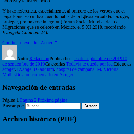
pobreza y la marginación.
Y hago referencia, especialmente, al primero de los verbos que el
papa Francisco utiliza cuando habla de la Iglesia en salida: «acoger,
proteger, promover e integrar» (Fórum Social Mundial de las
Migraciones que se celebró en México, el 5-XI-2018, recordando
Evangelii Gaudium
24).
Continuar leyendo
“Acoger”
Autor
Redacción
Publicado el
16 de septiembre de 2019
10
de septiembre de 2019
Categorías
Todavía te queda por leer
Etiquetas
acoger
,
Evangelii Gaudium
,
hospital de campaña
,
M. Victòria
Molins
Deja un comentario
en Acoger
Navegación de entradas
Página
1
Página
2
Próxima página
Buscar por:
Buscar
Archivo histórico (PDF)