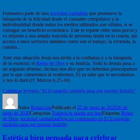
Silvia Fuentes, Madrid
Formamos parte de una
sociedad capitalista
que promueve la
búsqueda de la felicidad desde el consumo compulsivo y la
individualidad donde todos los medios utilizados son válidos, si se
consigue un beneficio económico. Este se reparte entre unos pocos y
va dejando a una amplia mayoría de personas tirada en la cuneta, sin
acceso a unos servicios mínimos como son el trabajo, la vivienda, la
comida…
Ante esta situación Jesús nos invita a la confianza y a la búsqueda
de lo esencial: el
Reino de Dios
y su Justicia. Todo lo demás pasa a
un segundo término. Incluso nos dice que no debemos preocuparnos
por lo que comeremos ni vestiremos, Él ya sabe que lo necesitamos
y nos lo dará (cf. Marcos 6,25-34).
Continuar leyendo
“El Evangelio también pasa por nuestro bolsillo”
Autor
Redacción
Publicado el
25 de junio de 2020
26 de
junio de 2020
Categorías
Todavía te queda por leer
Etiquetas
Reino
de Dios
,
sociedad capitalista
Deja un comentario
en El Evangelio
también pasa por nuestro bolsillo
Estética bien pensada para celebrar