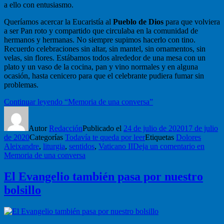
a ello con entusiasmo.
Queríamos acercar la Eucaristía al
Pueblo de Dios
para que volviera
a ser Pan roto y compartido que circulaba en la comunidad de
hermanos y hermanas. No siempre supimos hacerlo con tino.
Recuerdo celebraciones sin altar, sin mantel, sin ornamentos, sin
velas, sin flores. Estábamos todos alrededor de una mesa con un
plato y un vaso de la cocina, pan y vino normales y en alguna
ocasión, hasta cenicero para que el celebrante pudiera fumar sin
problemas.
Continuar leyendo
“Memoria de una conversa”
Autor
Redacción
Publicado el
24 de julio de 2020
17 de julio
de 2020
Categorías
Todavía te queda por leer
Etiquetas
Dolores
Aleixandre
,
liturgia
,
sentidos
,
Vaticano II
Deja un comentario
en
Memoria de una conversa
El Evangelio también pasa por nuestro
bolsillo