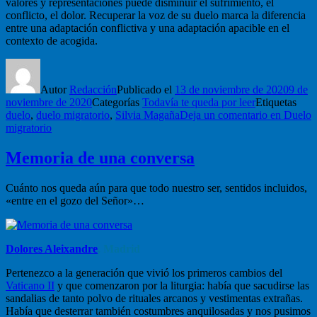
valores y representaciones puede disminuir el sufrimiento, el
conflicto, el dolor. Recuperar la voz de su duelo marca la diferencia
entre una adaptación conflictiva y una adaptación apacible en el
contexto de acogida.
Autor
Redacción
Publicado el
13 de noviembre de 2020
9 de
noviembre de 2020
Categorías
Todavía te queda por leer
Etiquetas
duelo
,
duelo migratorio
,
Silvia Magaña
Deja un comentario
en Duelo
migratorio
Memoria de una conversa
Cuánto nos queda aún para que todo nuestro ser, sentidos incluidos,
«entre en el gozo del Señor»…
Dolores Aleixandre
, Madrid
Pertenezco a la generación que vivió los primeros cambios del
Vaticano II
y que comenzaron por la liturgia: había que sacudirse las
sandalias de tanto polvo de rituales arcanos y vestimentas extrañas.
Había que desterrar también costumbres anquilosadas y nos pusimos