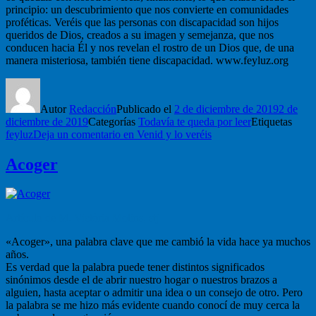
principio: un descubrimiento que nos convierte en comunidades
proféticas. Veréis que las personas con discapacidad son hijos
queridos de Dios, creados a su imagen y semejanza, que nos
conducen hacia Él y nos revelan el rostro de un Dios que, de una
manera misteriosa, también tiene discapacidad. www.feyluz.org
Autor
Redacción
Publicado el
2 de diciembre de 2019
2 de
diciembre de 2019
Categorías
Todavía te queda por leer
Etiquetas
feyluz
Deja un comentario
en Venid y lo veréis
Acoger
Artículo de M. Victòria Molins, stj
«Acoger», una palabra clave que me cambió la vida hace ya muchos
años.
Es verdad que la palabra puede tener distintos significados
sinónimos desde el de abrir nuestro hogar o nuestros brazos a
alguien, hasta aceptar o admitir una idea o un consejo de otro. Pero
la palabra se me hizo más evidente cuando conocí de muy cerca la