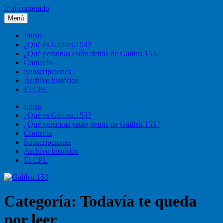
Ir al contenido
Menú
Galilea.153
Liturgia, pastoral, vida cristiana
Inicio
¿Qué es Galilea.153?
¿Qué personas están detrás de Galilea.153?
Contacto
Subscripciones
Archivo histórico
El CPL
Inicio
¿Qué es Galilea.153?
¿Qué personas están detrás de Galilea.153?
Contacto
Subscripciones
Archivo histórico
El CPL
Categoría:
Todavía te queda
por leer