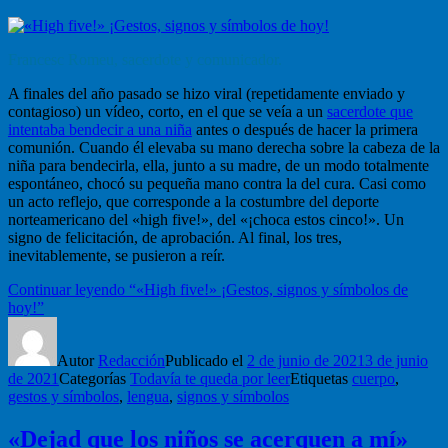
Francesc Romeu, sacerdote y comunicador.
A finales del año pasado se hizo viral (repetidamente enviado y
contagioso) un vídeo, corto, en el que se veía a un
sacerdote que
intentaba bendecir a una niña
antes o después de hacer la primera
comunión. Cuando él elevaba su mano derecha sobre la cabeza de la
niña para bendecirla, ella, junto a su madre, de un modo totalmente
espontáneo, chocó su pequeña mano contra la del cura. Casi como
un acto reflejo, que corresponde a la costumbre del deporte
norteamericano del «high five!», del «¡choca estos cinco!». Un
signo de felicitación, de aprobación. Al final, los tres,
inevitablemente, se pusieron a reír.
Continuar leyendo
“«High five!» ¡Gestos, signos y símbolos de
hoy!”
Autor
Redacción
Publicado el
2 de junio de 2021
3 de junio
de 2021
Categorías
Todavía te queda por leer
Etiquetas
cuerpo
,
gestos y símbolos
,
lengua
,
signos y símbolos
«Dejad que los niños se acerquen a mí»