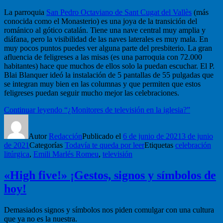
La parroquia
San Pedro Octaviano de Sant Cugat del Vallès
(más
conocida como el Monasterio) es una joya de la transición del
románico al gótico catalán. Tiene una nave central muy amplia y
diáfana, pero la visibilidad de las naves laterales es muy mala. En
muy pocos puntos puedes ver alguna parte del presbiterio. La gran
afluencia de feligreses a las misas (es una parroquia con 72.000
habitantes) hace que muchos de ellos solo la puedan escuchar. El P.
Blai Blanquer ideó la instalación de 5 pantallas de 55 pulgadas que
se integran muy bien en las columnas y que permiten que estos
feligreses puedan seguir mucho mejor las celebraciones.
Continuar leyendo
“¿Monitores de televisión en la iglesia?”
Autor
Redacción
Publicado el
6 de junio de 2021
3 de junio
de 2021
Categorías
Todavía te queda por leer
Etiquetas
celebración
litúrgica
,
Emili Marlés Romeu
,
televisión
«High five!» ¡Gestos, signos y símbolos de
hoy!
Demasiados signos y símbolos nos piden comulgar con una cultura
que ya no es la nuestra.