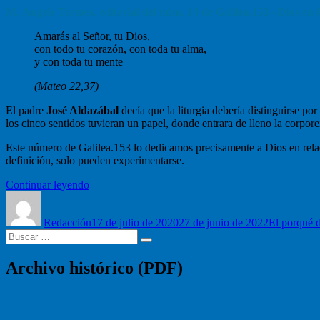
M. Àngels Termes, editorial del núm. 14 de Galilea.153 «Dios en l
Amarás al Señor, tu Dios,
con todo tu corazón, con toda tu alma,
y con toda tu mente
(Mateo 22,37)
El padre
José Aldazábal
decía que la liturgia debería distinguirse por
los cinco sentidos tuvieran un papel, donde entrara de lleno la corpore
Este número de Galilea.153 lo dedicamos precisamente a Dios en relac
definición, solo pueden experimentarse.
“Liturgia
Continuar leyendo
Autor
y
Publicado
Categorías
sentidos”
el
Redacción
17 de julio de 2020
27 de junio de 2022
El porqué d
Buscar
Buscar
por:
Archivo histórico (PDF)