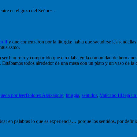
«entre en el gozo del Señor»…
o II
y que comenzaron por la liturgia: había que sacudirse las sandalias
entusiasmo.
a ser Pan roto y compartido que circulaba en la comunidad de hermano
ores. Estábamos todos alrededor de una mesa con un plato y un vaso de la
Etiquetas
queda por leer
Dolores Aleixandre
,
liturgia
,
sentidos
,
Vaticano II
Deja un
icar en palabras lo que es experiencia… porque los sentidos, por defini