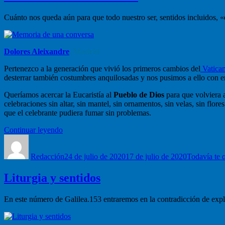
Cuánto nos queda aún para que todo nuestro ser, sentidos incluidos, 
Dolores Aleixandre
, Madrid
Pertenezco a la generación que vivió los primeros cambios del
Vatican
desterrar también costumbres anquilosadas y nos pusimos a ello con 
Queríamos acercar la Eucaristía al
Pueblo de Dios
para que volviera 
celebraciones sin altar, sin mantel, sin ornamentos, sin velas, sin fl
que el celebrante pudiera fumar sin problemas.
“Memoria
Continuar leyendo
Autor
de
Publicado
Categorías
una
el
Redacción
conversa”
24 de julio de 2020
17 de julio de 2020
Todavía te 
Liturgia y sentidos
En este número de Galilea.153 entraremos en la contradicción de expl