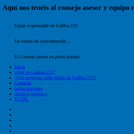
sección
Aquí nos tenéis al consejo asesor y equipo 
Equip responsable de Galilea.153
En estado de concentración…
El Consejo asesor en pleno trabajo
Inicio
¿Qué es Galilea.153?
¿Qué personas están detrás de Galilea.153?
Contacto
Subscripciones
Archivo histórico
El CPL
Inicio
¿Qué
es
¿Qué
Galilea.153?
personas
Contacto
están
Subscripciones