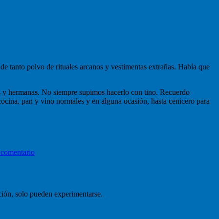
 de tanto polvo de rituales arcanos y vestimentas extrañas. Había que
s y hermanas. No siempre supimos hacerlo con tino. Recuerdo
 cocina, pan y vino normales y en alguna ocasión, hasta cenicero para
en
Memoria
 comentario
de
una
conversa
ción, solo pueden experimentarse.