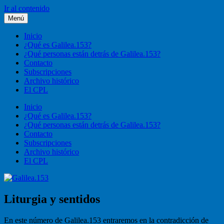
Ir al contenido
Menú
Galilea.153
Liturgia, pastoral, vida cristiana
Inicio
¿Qué es Galilea.153?
¿Qué personas están detrás de Galilea.153?
Contacto
Subscripciones
Archivo histórico
El CPL
Inicio
¿Qué es Galilea.153?
¿Qué personas están detrás de Galilea.153?
Contacto
Subscripciones
Archivo histórico
El CPL
Liturgia y sentidos
En este número de Galilea.153 entraremos en la contradicción de