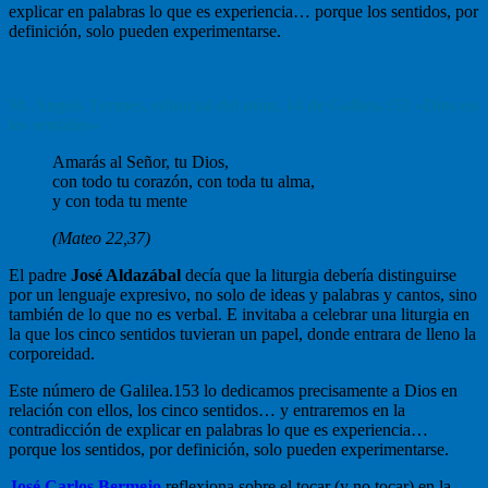
explicar en palabras lo que es experiencia… porque los sentidos, por
definición, solo pueden experimentarse.
M. Àngels Termes, editorial del núm. 14 de Galilea.153 «Dios en
los sentidos»
Amarás al Señor, tu Dios,
con todo tu corazón, con toda tu alma,
y con toda tu mente
(Mateo 22,37)
El padre
José Aldazábal
decía que la liturgia debería distinguirse
por un lenguaje expresivo, no solo de ideas y palabras y cantos, sino
también de lo que no es verbal. E invitaba a celebrar una liturgia en
la que los cinco sentidos tuvieran un papel, donde entrara de lleno la
corporeidad.
Este número de Galilea.153 lo dedicamos precisamente a Dios en
relación con ellos, los cinco sentidos… y entraremos en la
contradicción de explicar en palabras lo que es experiencia…
porque los sentidos, por definición, solo pueden experimentarse.
José Carlos Bermejo
reflexiona sobre el tocar (y no tocar) en la