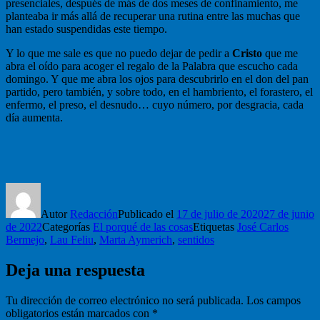
presenciales, después de más de dos meses de confinamiento, me
planteaba ir más allá de recuperar una rutina entre las muchas que
han estado suspendidas este tiempo.
Y lo que me sale es que no puedo dejar de pedir a
Cristo
que me
abra el oído para acoger el regalo de la Palabra que escucho cada
domingo. Y que me abra los ojos para descubrirlo en el don del pan
partido, pero también, y sobre todo, en el hambriento, el forastero, el
enfermo, el preso, el desnudo… cuyo número, por desgracia, cada
día aumenta.
Autor
Redacción
Publicado el
17 de julio de 2020
27 de junio
de 2022
Categorías
El porqué de las cosas
Etiquetas
José Carlos
Bermejo
,
Lau Feliu
,
Marta Aymerich
,
sentidos
Deja una respuesta
Tu dirección de correo electrónico no será publicada.
Los campos
obligatorios están marcados con
*