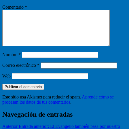
Comentario
*
Nombre
*
Correo electrónico
*
Web
Este sitio usa Akismet para reducir el spam.
Aprende cómo se
procesan los datos de tus comentarios
.
Navegación de entradas
Anterior
Entrada anterior:
El Evangelio también pasa por nuestro