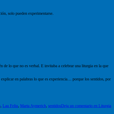
ción, solo pueden experimentarse.
n de lo que no es verbal. E invitaba a celebrar una liturgia en la que
 explicar en palabras lo que es experiencia… porque los sentidos, por
o
,
Lau Feliu
,
Marta Aymerich
,
sentidos
Deja un comentario
en Liturgia