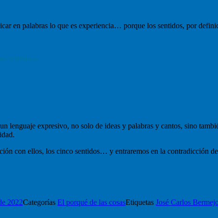
icar en palabras lo que es experiencia… porque los sentidos, por defini
os sentidos»
 un lenguaje expresivo, no solo de ideas y palabras y cantos, sino tambié
idad.
ión con ellos, los cinco sentidos… y entraremos en la contradicción de
 de 2022
Categorías
El porqué de las cosas
Etiquetas
José Carlos Bermej