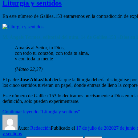
Liturgia y sentidos
En este número de Galilea.153 entraremos en la contradicción de expl
M. Àngels Termes, editorial del núm. 14 de Galilea.153 «Dios en l
Amarás al Señor, tu Dios,
con todo tu corazón, con toda tu alma,
y con toda tu mente
(Mateo 22,37)
El padre
José Aldazábal
decía que la liturgia debería distinguirse por
los cinco sentidos tuvieran un papel, donde entrara de lleno la corpore
Este número de Galilea.153 lo dedicamos precisamente a Dios en relac
definición, solo pueden experimentarse.
Continuar leyendo
“Liturgia y sentidos”
Autor
Redacción
Publicado el
17 de julio de 2020
27 de junio
y sentidos