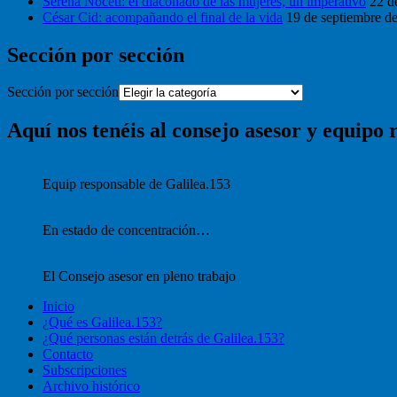
Serena Noceti: el diaconado de las mujeres, un imperativo
22 d
César Cid: acompañando el final de la vida
19 de septiembre d
Sección por sección
Sección por sección
Aquí nos tenéis al consejo asesor y equipo 
Equip responsable de Galilea.153
En estado de concentración…
El Consejo asesor en pleno trabajo
Inicio
¿Qué es Galilea.153?
¿Qué personas están detrás de Galilea.153?
Contacto
Subscripciones
Archivo histórico