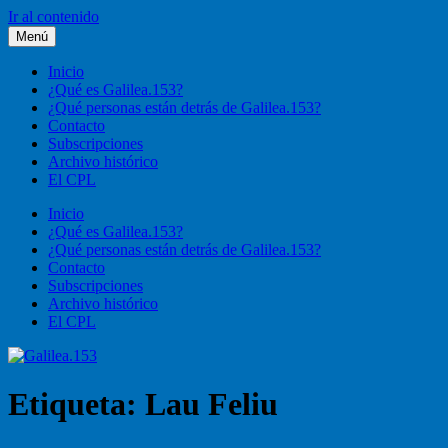
Ir al contenido
Menú
Galilea.153
Liturgia, pastoral, vida cristiana
Inicio
¿Qué es Galilea.153?
¿Qué personas están detrás de Galilea.153?
Contacto
Subscripciones
Archivo histórico
El CPL
Inicio
¿Qué es Galilea.153?
¿Qué personas están detrás de Galilea.153?
Contacto
Subscripciones
Archivo histórico
El CPL
Etiqueta:
Lau Feliu