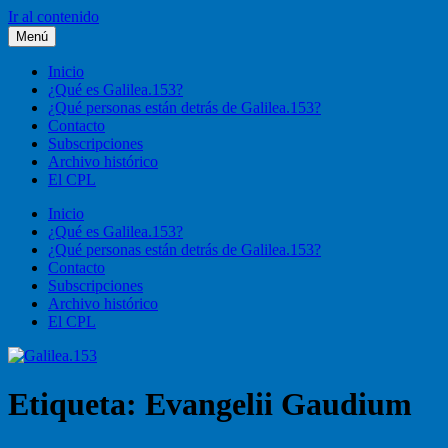
Ir al contenido
Menú
Galilea.153
Liturgia, pastoral, vida cristiana
Inicio
¿Qué es Galilea.153?
¿Qué personas están detrás de Galilea.153?
Contacto
Subscripciones
Archivo histórico
El CPL
Inicio
¿Qué es Galilea.153?
¿Qué personas están detrás de Galilea.153?
Contacto
Subscripciones
Archivo histórico
El CPL
Etiqueta:
Evangelii Gaudium