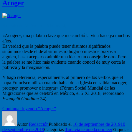
Acoger
Artículo de M. Victòria Molins, stj
«Acoger», una palabra clave que me cambió la vida hace ya muchos
años.
Es verdad que la palabra puede tener distintos significados
sinónimos desde el de abrir nuestro hogar o nuestros brazos a
alguien, hasta aceptar o admitir una idea o un consejo de otro. Pero
la palabra se me hizo más evidente cuando conocí de muy cerca la
pobreza y la marginación.
Y hago referencia, especialmente, al primero de los verbos que el
papa Francisco utiliza cuando habla de la Iglesia en salida: «acoger,
proteger, promover e integrar» (Fórum Social Mundial de las
Migraciones que se celebró en México, el 5-XI-2018, recordando
Evangelii Gaudium
24).
Continuar leyendo
“Acoger”
Autor
Redacción
Publicado el
16 de septiembre de 2019
10
de septiembre de 2019
Categorías
Todavía te queda por leer
Etiquetas