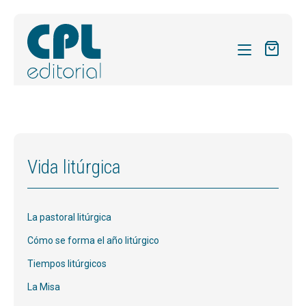
CATÁLOGO
MIS SUSCRIPCIONES
Expandi
REVISTAS
Vida litúrgica
el
FORMAS
menú
hijo
Expandi
SOBRE NOSOTROS
La pastoral litúrgica
el
Expandi
ACTUALIDAD
menú
Cómo se forma el año litúrgico
el
hijo
Expandi
BLOG
Tiempos litúrgicos
menú
el
hijo
La Misa
CONTACTO
menú