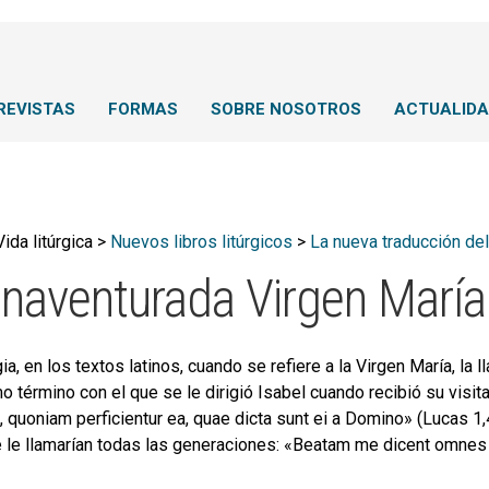
REVISTAS
FORMAS
SOBRE NOSOTROS
ACTUALID
Vida litúrgica >
Nuevos libros litúrgicos
>
La nueva traducción del
enaventurada Virgen María
rgia, en los textos latinos, cuando se refiere a la Virgen María, l
o término con el que se le dirigió Isabel cuando recibió su visi
t, quoniam perficientur ea, quae dicta sunt ei a Domino» (Lucas 1
e le llamarían todas las generaciones: «Beatam me dicent omnes