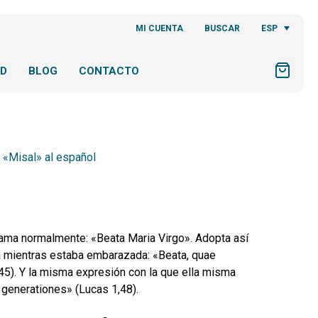
ESP
MI CUENTA
BUSCAR
AD
BLOG
CONTACTO
 «Misal» al español
a llama normalmente: «Beata Maria Virgo». Adopta así
ta mientras estaba embarazada: «Beata, quae
,45). Y la misma expresión con la que ella misma
 generationes» (Lucas 1,48).