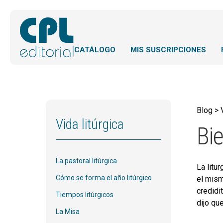
CATÁLOGO
MIS SUSCRIPCIONES
Blog > 
Vida litúrgica
Bi
La pastoral litúrgica
La litu
Cómo se forma el año litúrgico
el mism
credidi
Tiempos litúrgicos
dijo qu
La Misa