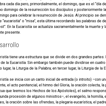
bra cada día pero, primordialmente, el domingo, que es el “día 
o domingo de la resurrección los discípulos y posteriormente l
mingo para celebrar la resurrección de Jesús. Al principio se de
e “eucaristía” o “misa”, esta última recordando las palabras de de
st”. En la Eucaristía se actualiza sacramentalmente la muerte y l
te presente.
sarrollo
ristía tiene una estructura que se divide en dos grandes partes: la
a de la Eucaristía. Sin embargo también puede dividirse en cuatro p
lugar, la Liturgia de la Palabra; en tercer lugar, la Liturgia de la 
ristía se inicia con un canto inicial de entrada (o introito) –con 
nte, el acto penitencial, el himno del Gloria, la oración colecta, 
ua que leemos los Hechos de los Apóstoles), el salmo responsori
unda procesión de algunos ministros–, el evangelio, la homilía, el
es, la oración sobre las ofrendas, la plegaria eucarística, el pad