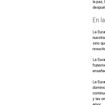
la paz,
después
En la
La Euca
nuestra
sino qu
resucit
La Euca
fratern
enseñad
La Euca
dominic
continu
y las o
amor.