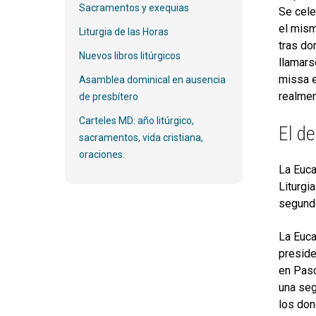
Sacramentos y exequias
Se cele
el mism
Liturgia de las Horas
tras do
Nuevos libros litúrgicos
llamars
missa e
Asamblea dominical en ausencia
realmen
de presbítero
Carteles MD: año litúrgico,
El de
sacramentos, vida cristiana,
oraciones.
La Euca
Liturgi
segundo 
La Euca
preside
en Pasc
una seg
los don