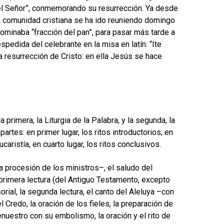
del Señor”, conmemorando su resurrección. Ya desde
a comunidad cristiana se ha ido reuniendo domingo
nominaba “fracción del pan”, para pasar más tarde a
spedida del celebrante en la misa en latín: “Ite
a resurrección de Cristo: en ella Jesús se hace
 primera, la Liturgia de la Palabra, y la segunda, la
artes: en primer lugar, los ritos introductorios; en
Eucaristía; en cuarto lugar, los ritos conclusivos.
una procesión de los ministros–, el saludo del
la primera lectura (del Antiguo Testamento, excepto
al, la segunda lectura, el canto del Aleluya –con
 Credo, la oración de los fieles, la preparación de
renuestro con su embolismo, la oración y el rito de