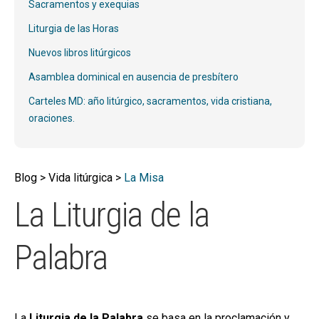
hijo
Sacramentos y exequias
MI CUENTA
Liturgia de las Horas
BUSCAR
Nuevos libros litúrgicos
CAT
Asamblea dominical en ausencia de presbítero
ESP
Carteles MD: año litúrgico, sacramentos, vida cristiana,
oraciones.
Blog > Vida litúrgica >
La Misa
La Liturgia de la
Palabra
La
Liturgia de la Palabra
se basa en la proclamación y