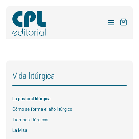
CATÁLOGO
MIS SUSCRIPCIONES
Expandi
REVISTAS
Vida litúrgica
el
FORMAS
menú
hijo
Expandi
SOBRE NOSOTROS
La pastoral litúrgica
el
Expandi
ACTUALIDAD
menú
Cómo se forma el año litúrgico
el
hijo
Expandi
BLOG
Tiempos litúrgicos
menú
el
hijo
La Misa
CONTACTO
menú