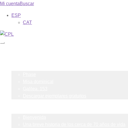
Mi cuenta
Buscar
ESP
CAT
Catálogo
Mis suscripciones
Revistas
Phase
Misa dominical
Galilea. 153
Descargar ejemplares gratuitos
Formas
Sobre nosotros
Bienvenida
Una breve historia de los cerca de 70 años de vida