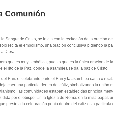
 la Comunión
la Sangre de Cristo, se inicia con la recitación de la oración de
solo recita el embolismo, una oración conclusiva pidiendo la pa
 a Dios.
ero que es muy simbólica, puesto que es la única oración de la
e el rito de la Paz, donde la asamblea se da la paz de Cristo.
ión del Pan: el celebrante parte el Pan y la asamblea canta o rec
eja caer una partícula dentro del cáliz, simbolizando la unión 
ristianismo, las comunidades estaban establecidas principalmente
 presidida por el obispo. En la Iglesia de Roma, en la misa papa
que presidía la celebración ponía dentro del cáliz esta partícul