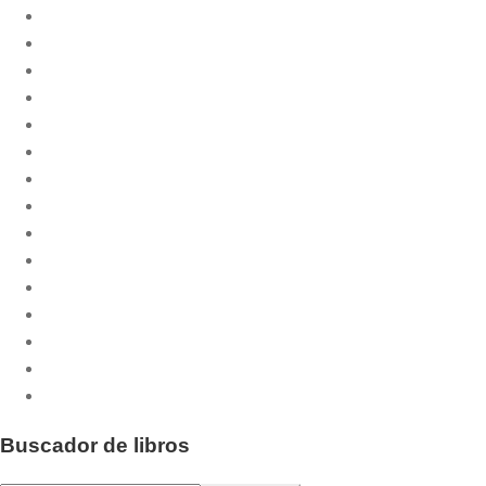
Biblioteca Litúrgica
Celebrar
CPL Libri
Cuadernos Phase
Culmen et Fons
Culmen et Fons - Minor
Dossiers CPL
Emaús
Emaús Maior
Liturgia Básica
Otras publicaciones
Pastoral.doc
Publicaciones musicales
Santos y Santas
Serie Fiesta
Buscador de libros