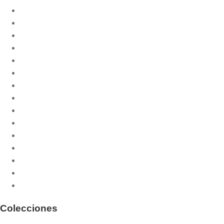
Biblia
Catequesis litúrgica
Celebración de la misa
Cristiandad
Documentación
Espiritualidad
Ética
Filosofía
Historia de la liturgia
Humanidad
Liturgia de las Horas
Liturgia y teología
Oración
Religiosidad popular
Sacramentos
Colecciones