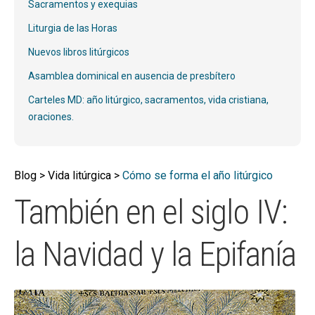
hijo
Sacramentos y exequias
MI CUENTA
Liturgia de las Horas
BUSCAR
Nuevos libros litúrgicos
CAT
Asamblea dominical en ausencia de presbítero
ESP
Carteles MD: año litúrgico, sacramentos, vida cristiana,
oraciones.
Blog > Vida litúrgica >
Cómo se forma el año litúrgico
También en el siglo IV:
la Navidad y la Epifanía