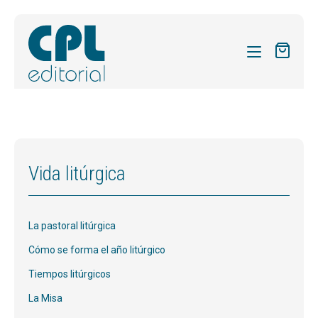
CATÁLOGO
MIS SUSCRIPCIONES
Expandi
REVISTAS
Vida litúrgica
el
FORMAS
menú
hijo
Expandi
SOBRE NOSOTROS
La pastoral litúrgica
el
Expandi
ACTUALIDAD
menú
Cómo se forma el año litúrgico
el
hijo
Expandi
BLOG
Tiempos litúrgicos
menú
el
hijo
La Misa
CONTACTO
menú