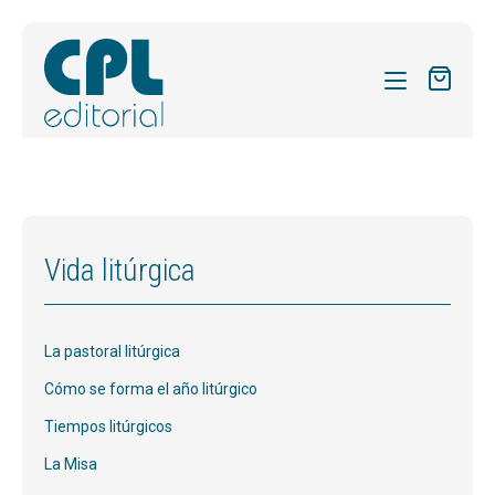
CATÁLOGO
MIS SUSCRIPCIONES
Expandi
REVISTAS
Vida litúrgica
el
FORMAS
menú
hijo
Expandi
SOBRE NOSOTROS
La pastoral litúrgica
el
Expandi
ACTUALIDAD
menú
Cómo se forma el año litúrgico
el
hijo
Expandi
BLOG
Tiempos litúrgicos
menú
el
hijo
La Misa
CONTACTO
menú