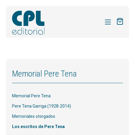
CATÁLOGO
MIS SUSCRIPCIONES
Expandi
REVISTAS
Memorial Pere Tena
el
FORMAS
menú
hijo
Expandi
SOBRE NOSOTROS
Memorial Pere Tena
el
Expandi
ACTUALIDAD
menú
Pere Tena Garriga (1928-2014)
el
hijo
Expandi
BLOG
Memoriales otorgados
menú
el
hijo
Los escritos de Pere Tena
CONTACTO
menú