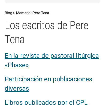
hijo
MI CUENTA
Blog > Memorial Pere Tena
BUSCAR
Los escritos de Pere
CAT
ESP
Tena
En la revista de pastoral litúrgica
«Phase»
Participación en publicaciones
diversas
Libros publicados por el CPL