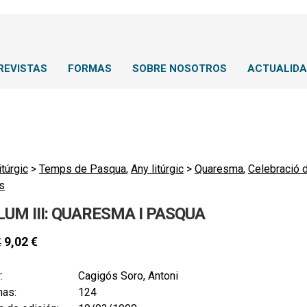
REVISTAS
FORMAS
SOBRE NOSOTROS
ACTUALID
itúrgic
>
Temps de Pasqua
,
Any litúrgic
>
Quaresma
,
Celebració 
s
UM III: QUARESMA I PASQUA
9,02
€
€
:
Cagigós Soro, Antoni
nas:
124