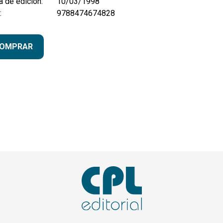
 de edición:
10/03/1998
:
9788474674828
OMPRAR