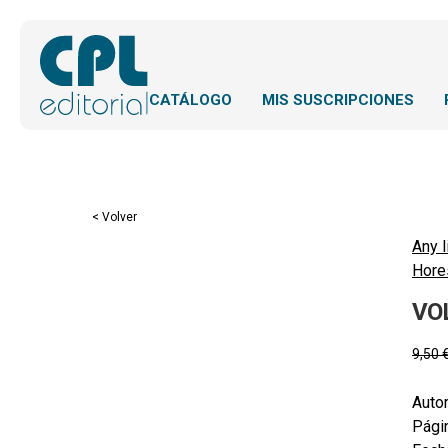
CATÁLOGO
MIS SUSCRIPCIONES
< Volver
Any l
Hore
VOL
9,50
Autor
Pági