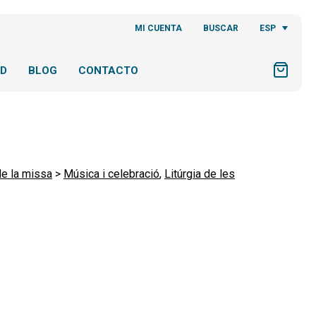
ESP
MI CUENTA
BUSCAR
AD
BLOG
CONTACTO
de la missa
>
Música i celebració
,
Litúrgia de les