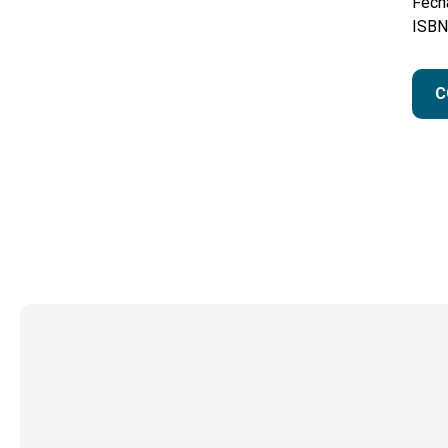
Fecha
ISBN
C