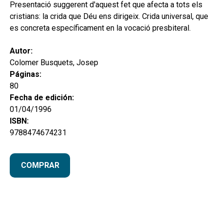
hijo
Presentació suggerent d'aquest fet que afecta a tots els
MI CUENTA
cristians: la crida que Déu ens dirigeix. Crida universal, que
BUSCAR
es concreta específicament en la vocació presbiteral.
CAT
Autor:
Colomer Busquets, Josep
ESP
Páginas:
80
Fecha de edición:
01/04/1996
ISBN:
9788474674231
COMPRAR