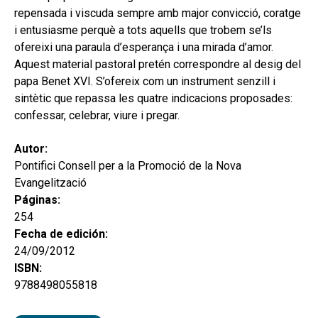
hijo
MI CUENTA
repensada i viscuda sempre amb major convicció, coratge
i entusiasme perquè a tots aquells que trobem se’ls
BUSCAR
ofereixi una paraula d’esperança i una mirada d’amor.
Aquest material pastoral pretén correspondre al desig del
CAT
papa Benet XVI. S’ofereix com un instrument senzill i
ESP
sintètic que repassa les quatre indicacions proposades:
confessar, celebrar, viure i pregar.
Autor:
Pontifici Consell per a la Promoció de la Nova
Evangelització
Páginas:
254
Fecha de edición:
24/09/2012
ISBN:
9788498055818