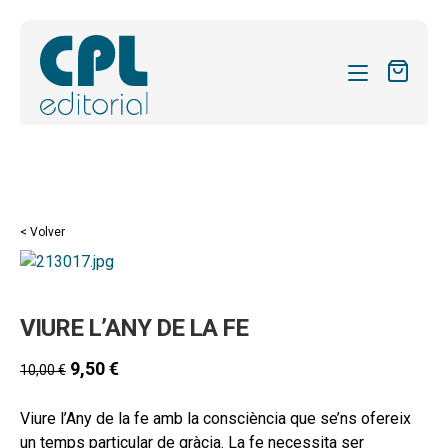
CATÁLOGO
MIS SUSCRIPCIONES
Expandi
REVISTAS
< Volver
el
FORMAS
menú
hijo
Expandi
SOBRE NOSOTROS
VIURE L’ANY DE LA FE
el
Expandi
ACTUALIDAD
menú
el
9,50
€
10,00
€
hijo
Expandi
BLOG
menú
el
hijo
Viure l’Any de la fe amb la consciència que se’ns ofereix
CONTACTO
menú
un temps particular de gràcia. La fe necessita ser