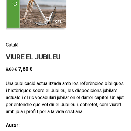
hijo
MI CUENTA
BUSCAR
CAT
ESP
Català
VIURE EL JUBILEU
7,60
€
8,00
€
Una publicació actualitzada amb les referències bíbliques
i històriques sobre el Jubileu, les disposicions jubilars
actuals i el ric vocabulari jubilar en el darrer capítol. Un ajut
per entendre què vol dir el Jubileu i, sobretot, com viure’l
amb joia i profi t per a la vida cristiana.
Autor: