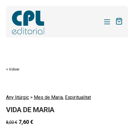
CATÁLOGO
MIS SUSCRIPCIONES
Expandi
REVISTAS
< Volver
el
FORMAS
menú
hijo
Expandi
SOBRE NOSOTROS
el
Any litúrgic
>
Mes de Maria
,
Espiritualitat
Expandi
ACTUALIDAD
menú
VIDA DE MARIA
el
hijo
Expandi
BLOG
menú
el
7,60
€
8,00
€
hijo
CONTACTO
menú