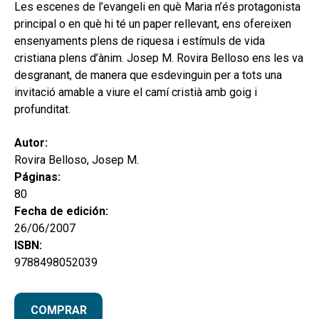
hijo
Les escenes de l’evangeli en què Maria n’és protagonista
MI CUENTA
principal o en què hi té un paper rellevant, ens ofereixen
BUSCAR
ensenyaments plens de riquesa i estímuls de vida
cristiana plens d’ànim. Josep M. Rovira Belloso ens les va
CAT
desgranant, de manera que esdevinguin per a tots una
invitació amable a viure el camí cristià amb goig i
ESP
profunditat.
Autor:
Rovira Belloso, Josep M.
Páginas:
80
Fecha de edición:
26/06/2007
ISBN:
9788498052039
COMPRAR