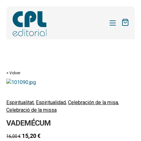
CATÁLOGO
MIS SUSCRIPCIONES
Expandi
REVISTAS
< Volver
el
FORMAS
menú
hijo
Expandi
SOBRE NOSOTROS
el
Espiritualitat
,
Espiritualidad
,
Celebración de la misa
,
Expandi
ACTUALIDAD
Celebració de la missa
menú
el
hijo
Expandi
BLOG
VADEMÉCUM
menú
el
hijo
CONTACTO
menú
15,20
€
16,00
€