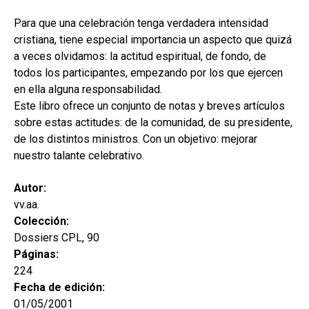
hijo
MI CUENTA
Para que una celebración tenga verdadera intensidad
BUSCAR
cristiana, tiene especial importancia un aspecto que quizá
a veces olvidamos: la actitud espiritual, de fondo, de
CAT
todos los participantes, empezando por los que ejercen
en ella alguna responsabilidad.
ESP
Este libro ofrece un conjunto de notas y breves artículos
sobre estas actitudes: de la comunidad, de su presidente,
de los distintos ministros. Con un objetivo: mejorar
nuestro talante celebrativo.
Autor:
vv.aa.
Colección:
Dossiers CPL, 90
Páginas:
224
Fecha de edición:
01/05/2001