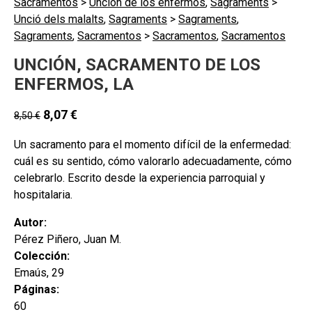
Sacramentos
>
Unción de los enfermos
,
Sagraments
>
Unció dels malalts
,
Sagraments
>
Sagraments
,
Sagraments
,
Sacramentos
>
Sacramentos
,
Sacramentos
UNCIÓN, SACRAMENTO DE LOS
ENFERMOS, LA
8,07
€
8,50
€
Un sacramento para el momento difícil de la enfermedad:
cuál es su sentido, cómo valorarlo adecuadamente, cómo
celebrarlo. Escrito desde la experiencia parroquial y
hospitalaria.
Autor:
Pérez Piñero, Juan M.
Colección:
Emaús, 29
Páginas:
60