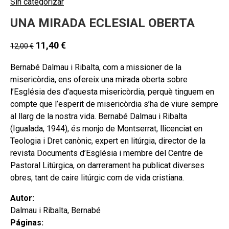
Sin categorizar
UNA MIRADA ECLESIAL OBERTA
11,40
€
12,00
€
Bernabé Dalmau i Ribalta, com a missioner de la
misericòrdia, ens ofereix una mirada oberta sobre
l’Església des d’aquesta misericòrdia, perquè tinguem en
compte que l’esperit de misericòrdia s’ha de viure sempre
al llarg de la nostra vida. Bernabé Dalmau i Ribalta
(Igualada, 1944), és monjo de Montserrat, llicenciat en
Teologia i Dret canònic, expert en litúrgia, director de la
revista Documents d’Església i membre del Centre de
Pastoral Litúrgica, on darrerament ha publicat diverses
obres, tant de caire litúrgic com de vida cristiana.
Autor:
Dalmau i Ribalta, Bernabé
Páginas: