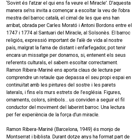
hijo
‘Sovint és l’atzar el qui ens fa veure el Miracle'. D’aquesta
MI CUENTA
manera se’ns invita a començar a escoltar la veu de l’obra
BUSCAR
mestra del barroc català, el cimal de les que ens han
arribat, obrada per Carles Morató i Antoni Bordons entre el
CAT
1747 i 1774 al Santuari del Miracle, al Solsonès. El barroc
religiós, expressió important de l’alè de vida al nostre
ESP
país, malgrat la fama de distant i enfarfegador, pot tenir
encara un missatge per donarnos, si, entenent els seus
referents culturals, el sabem escoltar correctament.
Ramon Ribera-Mariné ens aporta claus de lectura per
comprendre un retaule que depassa el seu propi espai en
continuïtat amb les pintures del sostre i les parets
laterals, i fins els murs estrets de l’església. Figures,
ornaments, colors, símbols… us conviden a seguir el fil
conductor del moviment del laberint barroc. Una lectura
per fer experiència de la força d’un miracle.
Ramon Ribera-Mariné (Barcelona, 1949) és monjo de
Montserrat i biblista. Durant dotze anys ha format part de