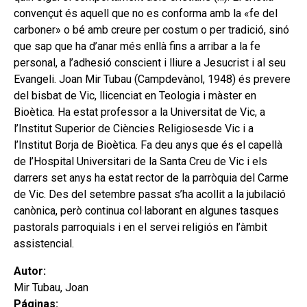
convençut és aquell que no es conforma amb la «fe del
carboner» o bé amb creure per costum o per tradició, sinó
que sap que ha d’anar més enllà fins a arribar a la fe
personal, a l’adhesió conscient i lliure a Jesucrist i al seu
Evangeli. Joan Mir Tubau (Campdevànol, 1948) és prevere
del bisbat de Vic, llicenciat en Teologia i màster en
Bioètica. Ha estat professor a la Universitat de Vic, a
l’Institut Superior de Ciències Religiosesde Vic i a
l’Institut Borja de Bioètica. Fa deu anys que és el capellà
de l’Hospital Universitari de la Santa Creu de Vic i els
darrers set anys ha estat rector de la parròquia del Carme
de Vic. Des del setembre passat s’ha acollit a la jubilació
canònica, però continua col·laborant en algunes tasques
pastorals parroquials i en el servei religiós en l’àmbit
assistencial.
Autor:
Mir Tubau, Joan
Páginas: