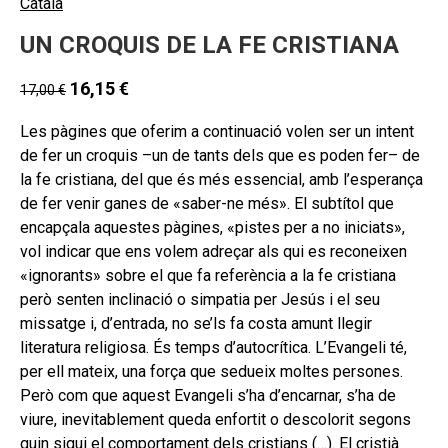
Català
UN CROQUIS DE LA FE CRISTIANA
16,15
€
17,00
€
Les pàgines que oferim a continuació volen ser un intent
de fer un croquis –un de tants dels que es poden fer– de
la fe cristiana, del que és més essencial, amb l’esperança
de fer venir ganes de «saber-ne més». El subtítol que
encapçala aquestes pàgines, «pistes per a no iniciats»,
vol indicar que ens volem adreçar als qui es reconeixen
«ignorants» sobre el que fa referència a la fe cristiana
però senten inclinació o simpatia per Jesús i el seu
missatge i, d’entrada, no se’ls fa costa amunt llegir
literatura religiosa. És temps d’autocrítica. L’Evangeli té,
per ell mateix, una força que sedueix moltes persones.
Però com que aquest Evangeli s’ha d’encarnar, s’ha de
viure, inevitablement queda enfortit o descolorit segons
quin sigui el comportament dels cristians (…). El cristià