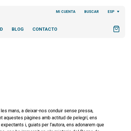
ESP
MI CUENTA
BUSCAR
AD
BLOG
CONTACTO
a a les mans, a deixar-nos conduir sense pressa,
rent aquestes pàgines amb actitud de pelegrí, ens
 expectants i, guiats per l’autora, ens adonarem que