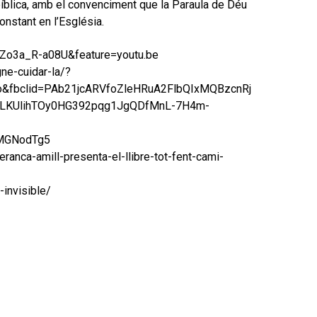
 bíblica, amb el convenciment que la Paraula de Déu
constant en l’Església.
Zo3a_R-a08U&feature=youtu.be
gne-cuidar-la/?
io&fbclid=PAb21jcARVfoZleHRuA2FlbQIxMQBzcnRj
LKUlihTOy0HG392pqg1JgQDfMnL-7H4m-
tMGNodTg5
anca-amill-presenta-el-llibre-tot-fent-cami-
-invisible/