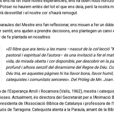
 ens ha fet viure noves experiències, ens ha obert nous horitzo
Potser no haurem entès del tot el que ens deia, però la nostra 
rà desvetllat i el nostre cor s’haurà remogut.
araules del Mestre ens fan reflexionar, ens mouen a fer un diàleg 
r sentit, ens ajuden a prendre decisions, ens plantegen un canvi e
r de fe plantada en nosaltres.
«El llibre que ara teniu a les mans –nascut de la col·lecció “Ma
pastoral i espiritual de l’autora– és una invitació a fer el mat
vida, de mirada oberta i cor disponible, per descobrir en la
profund i alhora senzill del dinamisme del Regne de Déu. C
Déu tria, en aquestes pàgines hi ha llavor bona, llavor humil, 
catequistes i comunitats senceres». Del Pròleg de Mn. Joan 
 de l’Esperança Amill i Rocamora (Valls, 1962), mestra i catequi
ioses. Actualment, és directora del Secretariat per a l’Animació B
residenta de l’Associació Bíblica de Catalunya i professora de l’
uós de Tarragona. Catequista atenta a la Paraula, amant de la Bíb