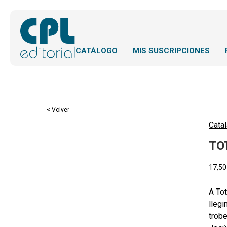
CATÁLOGO
MIS SUSCRIPCIONES
< Volver
Catal
TO
17,5
A Tot
llegi
trobe