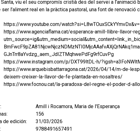
 Santa, viu el seu compromís cristià des del servei a l’animació
 ser l’aliment real en la pràctica pastoral, una font de renovació 
https://www.youtube.com/watch?si=L8wTOuxSCkYYmvDx&v=
https://www.agenciaflama.cat/esperanca-amill-llibre-llavor-re
utm_source=ig&utm_medium=social&utm_content=link_in_b
BmFwcF9pZA81NjcwNjczNDMzNTI0MjcAAafvAXjQrNAkq1ma
GJnTrr8aYvdzg_aem_JdIZTMqhwePdFg9rfCuvPg
https://www.instagram.com/p/DXT99ltDL-h/?igsh=a3FoNWl
https://www.arquebisbattarragona.cat/2026/04/14/m-de-lesper
deixem-creixer-la-llavor-de-fe-plantada-en-nosaltres/
https://www.focnou.cat/la-paradoxa-del-regne-el-poder-d-allo
:
Amill i Rocamora, Maria de l'Esperança
nas:
156
 de edición:
31/03/2026
:
9788491657491