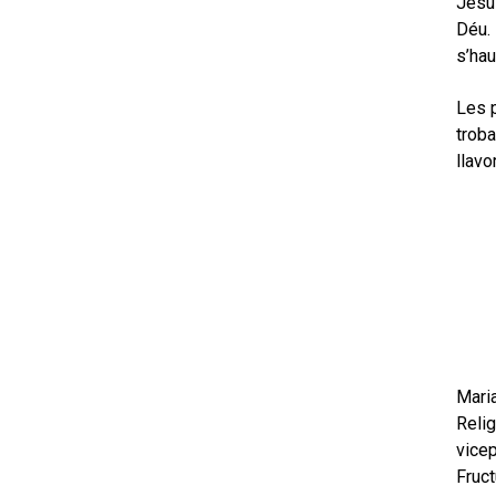
Jesús
Déu. 
s’hau
Les p
troba
llavo
Maria
Relig
vicep
Fruct