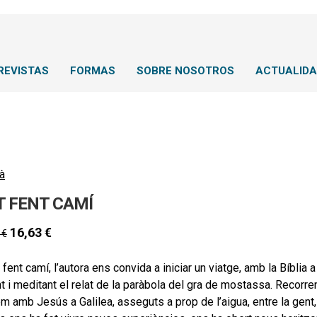
REVISTAS
FORMAS
SOBRE NOSOTROS
ACTUALID
à
T FENT CAMÍ
16,63
€
0
€
 fent camí, l’autora ens convida a iniciar un viatge, amb la Bíbli
nt i meditant el relat de la paràbola del gra de mostassa. Recor
m amb Jesús a Galilea, asseguts a prop de l’aigua, entre la gent,