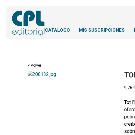
CATÁLOGO
MIS SUSCRIPCIONES
< Volver
TO
9,76
Tot l
ofere
pobre
creïb
sobre