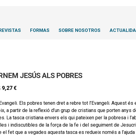
REVISTAS
FORMAS
SOBRE NOSOTROS
ACTUALID
RNEM JESÚS ALS POBRES
9,27
€
€
’Evangeli. Els pobres tenen dret a rebre tot l’Evangeli. Aquest és
ix, a partir de la reflexió d’un grup de cristians que porten any
s. La tasca cristiana envers els qui pateixen per la pobresa i 
les i indiscutibles de la força de la fe i del seguiment de Jesucri
 el fet que a vegades aquesta tasca es redueix només a l’ajuda i