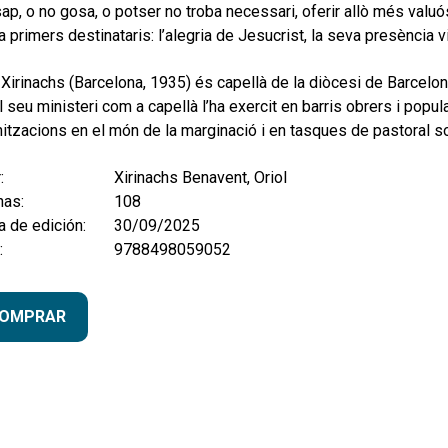
sap, o no gosa, o potser no troba necessari, oferir allò més valu
 primers destinataris: l’alegria de Jesucrist, la seva presència 
 Xirinachs (Barcelona, 1935) és capellà de la diòcesi de Barcel
l seu ministeri com a capellà l’ha exercit en barris obrers i popu
itzacions en el món de la marginació i en tasques de pastoral so
:
Xirinachs Benavent, Oriol
nas:
108
 de edición:
30/09/2025
:
9788498059052
OMPRAR