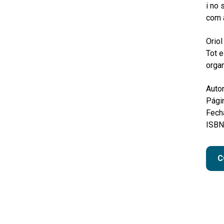
i no 
com a
Oriol
Tot e
organ
Autor
Pági
Fecha
ISBN
C