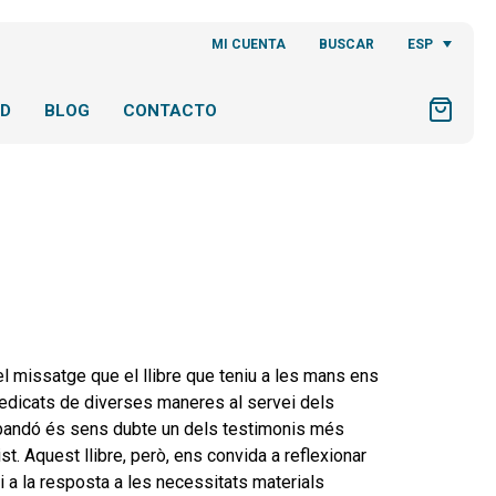
ESP
MI CUENTA
BUSCAR
AD
BLOG
CONTACTO
 el missatge que el llibre que teniu a les mans ens
s dedicats de diverses maneres al servei dels
l’abandó és sens dubte un dels testimonis més
st. Aquest llibre, però, ens convida a reflexionar
 a la resposta a les necessitats materials