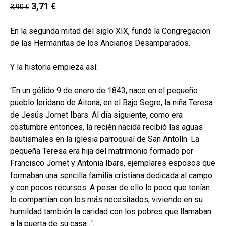
hijo
3,71
€
3,90
€
MI CUENTA
BUSCAR
En la segunda mitad del siglo XIX, fundó la Congregación
de las Hermanitas de los Ancianos Desamparados.
CAT
Y la historia empieza así:
ESP
‘En un gélido 9 de enero de 1843, nace en el pequeño
pueblo leridano de Aitona, en el Bajo Segre, la niña Teresa
de Jesús Jornet Ibars. Al día siguiente, como era
costumbre entonces, la recién nacida recibió las aguas
bautismales en la iglesia parroquial de San Antolín. La
pequeña Teresa era hija del matrimonio formado por
Francisco Jornet y Antonia Ibars, ejemplares esposos que
formaban una sencilla familia cristiana dedicada al campo
y con pocos recursos. A pesar de ello lo poco que tenían
lo compartían con los más necesitados, viviendo en su
humildad también la caridad con los pobres que llamaban
a la puerta de su casa…'.