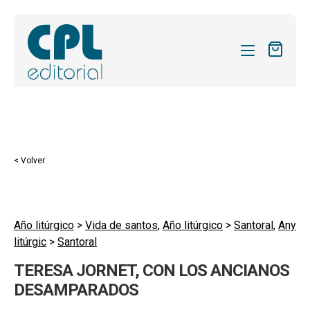
CATÁLOGO
MIS SUSCRIPCIONES
Expandi
REVISTAS
< Volver
el
FORMAS
menú
hijo
Expandi
SOBRE NOSOTROS
el
Año litúrgico
>
Vida de santos
,
Año litúrgico
>
Santoral
,
Any
Expandi
ACTUALIDAD
litúrgic
>
Santoral
menú
el
hijo
Expandi
BLOG
TERESA JORNET, CON LOS ANCIANOS
menú
el
DESAMPARADOS
hijo
CONTACTO
menú