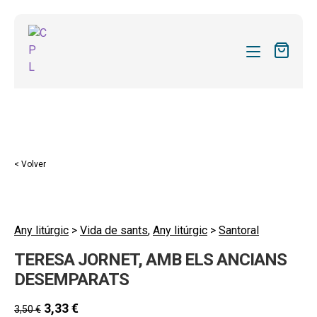
CATÁLOGO
MIS SUSCRIPCIONES
Expandi
REVISTAS
< Volver
el
FORMAS
menú
hijo
Expandi
SOBRE NOSOTROS
el
Any litúrgic
>
Vida de sants
,
Any litúrgic
>
Santoral
Expandi
ACTUALIDAD
menú
TERESA JORNET, AMB ELS ANCIANS
el
hijo
Expandi
BLOG
menú
DESEMPARATS
el
hijo
CONTACTO
menú
3,33
€
3,50
€