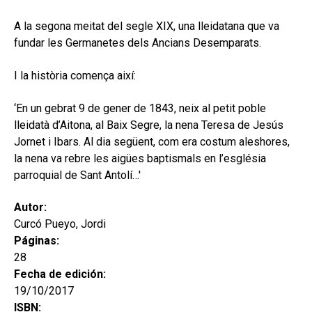
hijo
MI CUENTA
A la segona meitat del segle XIX, una lleidatana que va
BUSCAR
fundar les Germanetes dels Ancians Desemparats.
CAT
I la història comença així:
ESP
‘En un gebrat 9 de gener de 1843, neix al petit poble
lleidatà d’Aitona, al Baix Segre, la nena Teresa de Jesús
Jornet i Ibars. Al dia següent, com era costum aleshores,
la nena va rebre les aigües baptismals en l’església
parroquial de Sant Antolí…'
Autor:
Curcó Pueyo, Jordi
Páginas:
28
Fecha de edición:
19/10/2017
ISBN: