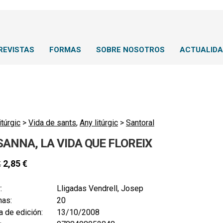
REVISTAS
FORMAS
SOBRE NOSOTROS
ACTUALID
itúrgic
>
Vida de sants
,
Any litúrgic
>
Santoral
SANNA, LA VIDA QUE FLOREIX
2,85
€
€
:
Lligadas Vendrell, Josep
nas:
20
 de edición:
13/10/2008