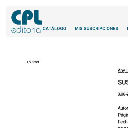
CATÁLOGO
MIS SUSCRIPCIONES
< Volver
Any l
SU
3,00
Autor
Pági
Fecha