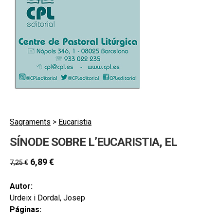
hijo
MI CUENTA
BUSCAR
CAT
ESP
Sagraments
>
Eucaristia
SÍNODE SOBRE L’EUCARISTIA, EL
6,89
€
7,25
€
Autor:
Urdeix i Dordal, Josep
Páginas: