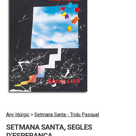
hijo
MI CUENTA
BUSCAR
CAT
ESP
Any litúrgic
>
Setmana Santa - Tridu Pasqual
SETMANA SANTA, SEGLES
D’ESPERANÇA