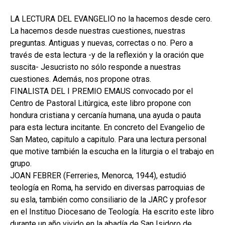
hijo
MI CUENTA
LA LECTURA DEL EVANGELIO no la hacemos desde cero.
BUSCAR
La hacemos desde nuestras cuestiones, nuestras
preguntas. Antiguas y nuevas, correctas o no. Pero a
CAT
través de esta lectura -y de la reflexión y la oración que
suscita- Jesucristo no sólo responde a nuestras
ESP
cuestiones. Además, nos propone otras.
FINALISTA DEL I PREMIO EMAUS convocado por el
Centro de Pastoral Litúrgica, este libro propone con
hondura cristiana y cercanía humana, una ayuda o pauta
para esta lectura incitante. En concreto del Evangelio de
San Mateo, capitulo a capitulo. Para una lectura personal
que motive también la escucha en la liturgia o el trabajo en
grupo.
JOAN FEBRER (Ferreries, Menorca, 1944), estudió
teología en Roma, ha servido en diversas parroquias de
su esla, también como consiliario de la JARC y profesor
en el Instituo Diocesano de Teología. Ha escrito este libro
durante un año vivido en la abadía de San Isidoro de