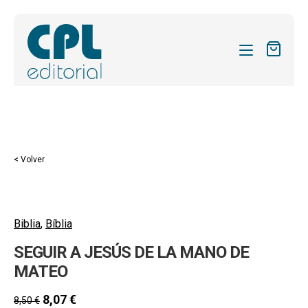
CATÁLOGO
MIS SUSCRIPCIONES
Expandi
REVISTAS
< Volver
el
FORMAS
menú
hijo
Expandi
SOBRE NOSOTROS
el
Biblia
,
Bíblia
Expandi
ACTUALIDAD
menú
SEGUIR A JESÚS DE LA MANO DE
el
hijo
Expandi
BLOG
menú
MATEO
el
hijo
CONTACTO
menú
8,07
€
8,50
€