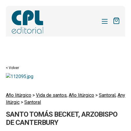
CATÁLOGO
MIS SUSCRIPCIONES
Expandi
REVISTAS
< Volver
el
FORMAS
menú
hijo
Expandi
SOBRE NOSOTROS
el
Año litúrgico
>
Vida de santos
,
Año litúrgico
>
Santoral
,
Any
Expandi
ACTUALIDAD
litúrgic
>
Santoral
menú
el
hijo
Expandi
BLOG
SANTO TOMÁS BECKET, ARZOBISPO
menú
el
DE CANTERBURY
hijo
CONTACTO
menú