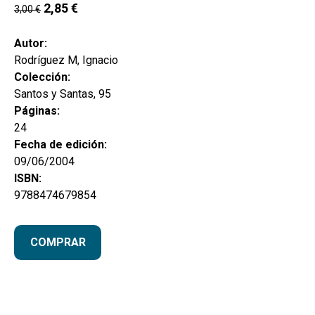
hijo
2,85
€
3,00
€
MI CUENTA
BUSCAR
Autor:
Rodríguez M, Ignacio
CAT
Colección:
Santos y Santas, 95
ESP
Páginas:
24
Fecha de edición:
09/06/2004
ISBN:
9788474679854
COMPRAR